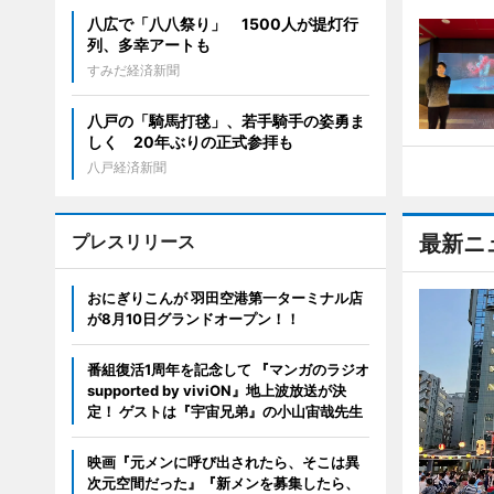
八広で「八八祭り」 1500人が提灯行
列、多幸アートも
すみだ経済新聞
八戸の「騎馬打毬」、若手騎手の姿勇ま
しく 20年ぶりの正式参拝も
八戸経済新聞
プレスリリース
最新ニ
おにぎりこんが 羽田空港第一ターミナル店
が8月10日グランドオープン！！
番組復活1周年を記念して 『マンガのラジオ
supported by viviON』地上波放送が決
定！ ゲストは『宇宙兄弟』の小山宙哉先生
映画『元メンに呼び出されたら、そこは異
次元空間だった』『新メンを募集したら、