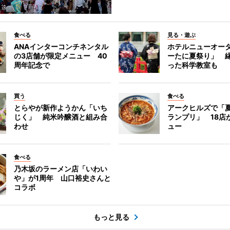
食べる
見る・遊ぶ
ANAインターコンチネンタル
ホテルニューオー
の3店舗が限定メニュー 40
ーたに夏祭り」 縁
周年記念で
った科学教室も
買う
食べる
とらやが新作ようかん「いち
アークヒルズで「
じく」 純米吟醸酒と組み合
ランプリ」 18店
わせ
ュー
食べる
乃木坂のラーメン店「いわい
や」が1周年 山口裕史さんと
コラボ
もっと見る