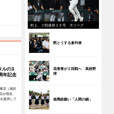
村上、２戦連発２６号 大リーグ
黙とうする参列者
タルの3
花巻東が２回戦へ 高校野
球
周年記念
ル東京（港区
飲食店が現在、
ーを提供して
核廃絶願い「人間の鎖」