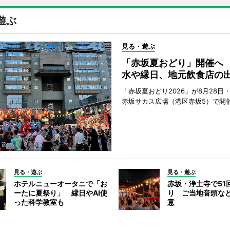
遊ぶ
見る・遊ぶ
「赤坂夏おどり」開催へ
水や縁日、地元飲食店の
「赤坂夏おどり2026」が8月28日・
赤坂サカス広場（港区赤坂5）で開
見る・遊ぶ
見る・遊ぶ
ホテルニューオータニで「お
赤坂・浄土寺で51
ーたに夏祭り」 縁日やAI使
り ご当地音頭など
った科学教室も
意