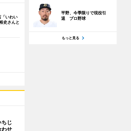
平野、今季限りで現役引
店「いわい
退 プロ野球
裕史さんと
もっと見る
いちじ
合わせ