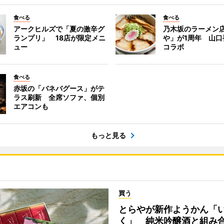
食べる
食べる
アークヒルズで「夏の激辛グ
乃木坂のラーメン
ランプリ」 18店が限定メニ
や」が1周年 山口
ュー
コラボ
食べる
赤坂の「バネバグース」がテ
ラス刷新 全席ソファ、個別
エアコンも
もっと見る
買う
とらやが新作ようかん「
く」 純米吟醸酒と組み