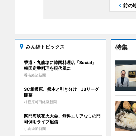
前の
みん経トピックス
特集
香港・九龍塘に韓国料理店「Social」
韓国定番料理を現代風に
香港経済新聞
SC相模原、熊本と引き分け J3リーグ
開幕
相模原町田経済新聞
関門海峡花火大会、無料エリアなしの門
司側をライブ配信
小倉経済新聞