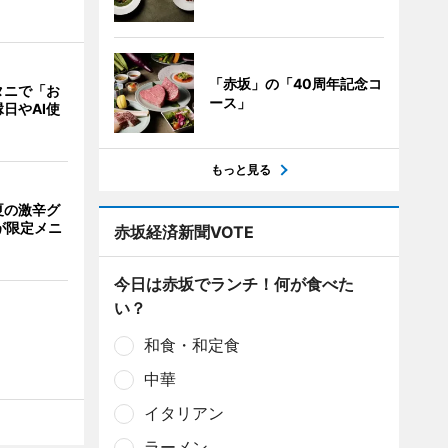
「赤坂」の「40周年記念コ
タニで「お
ース」
日やAI使
もっと見る
夏の激辛グ
が限定メニ
赤坂経済新聞VOTE
今日は赤坂でランチ！何が食べた
い？
和食・和定食
中華
イタリアン
ラーメン