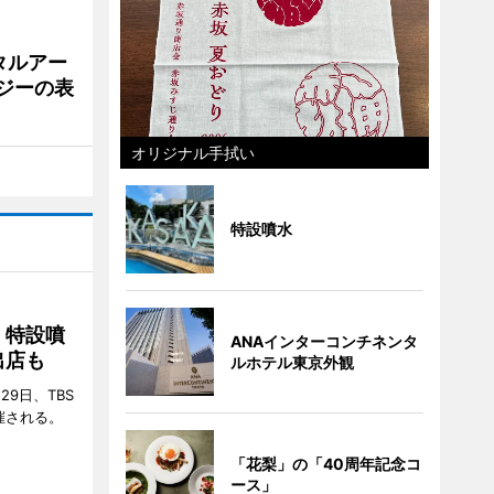
タルアー
ジーの表
オリジナル手拭い
特設噴水
 特設噴
ANAインターコンチネンタ
出店も
ルホテル東京外観
29日、TBS
催される。
「花梨」の「40周年記念コ
ース」