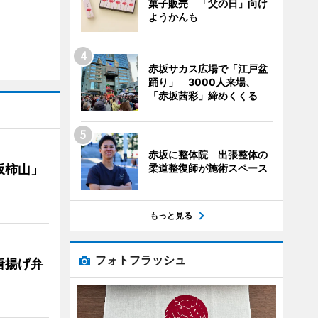
菓子販売 「父の日」向け
ようかんも
赤坂サカス広場で「江戸盆
踊り」 3000人来場、
「赤坂茜彩」締めくくる
赤坂に整体院 出張整体の
柔道整復師が施術スペース
坂柿山」
もっと見る
フォトフラッシュ
唐揚げ弁