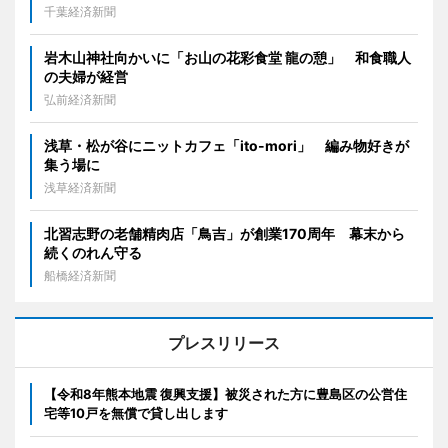
千葉経済新聞
岩木山神社向かいに「お山の花彩食堂 龍の憩」 和食職人
の夫婦が経営
弘前経済新聞
浅草・松が谷にニットカフェ「ito-mori」 編み物好きが
集う場に
浅草経済新聞
北習志野の老舗精肉店「鳥吉」が創業170周年 幕末から
続くのれん守る
船橋経済新聞
プレスリリース
【令和8年熊本地震 復興支援】被災された方に豊島区の公営住
宅等10戸を無償で貸し出します