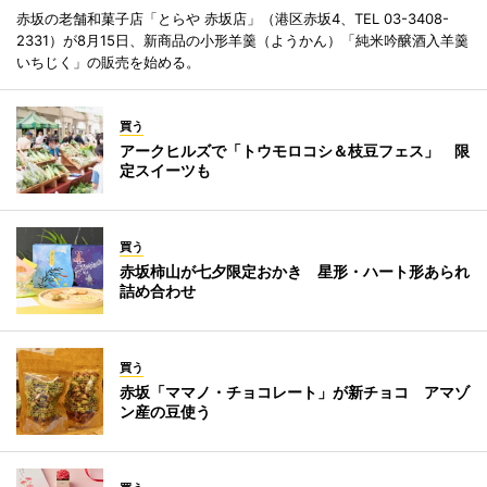
赤坂の老舗和菓子店「とらや 赤坂店」（港区赤坂4、TEL 03-3408-
2331）が8月15日、新商品の小形羊羹（ようかん）「純米吟醸酒入羊羹
いちじく」の販売を始める。
買う
アークヒルズで「トウモロコシ＆枝豆フェス」 限
定スイーツも
買う
赤坂柿山が七夕限定おかき 星形・ハート形あられ
詰め合わせ
買う
赤坂「ママノ・チョコレート」が新チョコ アマゾ
ン産の豆使う