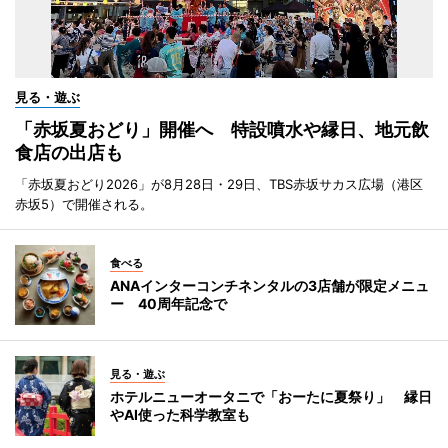
見る・遊ぶ
「赤坂夏おどり」開催へ 特設噴水や縁日、地元飲
食店の出店も
「赤坂夏おどり2026」が8月28日・29日、TBS赤坂サカス広場（港区
赤坂5）で開催される。
食べる
ANAインターコンチネンタルの3店舗が限定メニュ
ー 40周年記念で
見る・遊ぶ
ホテルニューオータニで「おーたに夏祭り」 縁日
やAI使った科学教室も