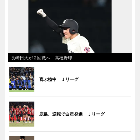
長崎日大が２回戦へ 高校野球
喜ぶ植中 Ｊリーグ
鹿島、逆転で白星発進 Ｊリーグ