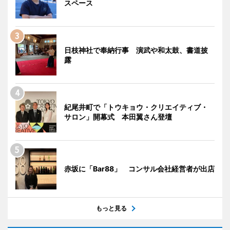
スペース
日枝神社で奉納行事 演武や和太鼓、書道披
露
紀尾井町で「トウキョウ・クリエイティブ・
サロン」開幕式 本田翼さん登壇
赤坂に「Bar88」 コンサル会社経営者が出店
もっと見る