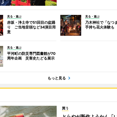
見る・遊ぶ
見る・遊ぶ
赤坂・浄土寺で51回目の盆踊
乃木神社で「なつ
り ご当地音頭など34演目用
手持ち花火体験も
意
見る・遊ぶ
平河町の防災専門図書館が70
周年企画 災害史たどる展示
もっと見る
買う
とらやが新作ようかん「