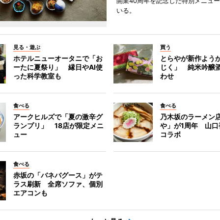
開業40周年を記念した特別メニュ
いる。
見る・遊ぶ
買う
ホテルニューオータニで「お
とらやが新作よう
ーたに夏祭り」 縁日やAI使
じく」 純米吟醸
った科学教室も
わせ
食べる
食べる
アークヒルズで「夏の激辛グ
乃木坂のラーメン
ランプリ」 18店が限定メニ
や」が1周年 山口
ュー
コラボ
食べる
赤坂の「バネバグース」がテ
ラス刷新 全席ソファ、個別
エアコンも