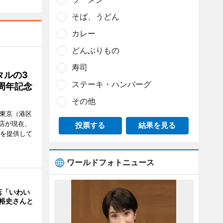
そば、うどん
カレー
どんぶりもの
寿司
タルの3
ステーキ・ハンバーグ
周年記念
その他
ル東京（港区
飲食店が現在、
投票する
結果を見る
ーを提供して
ワールドフォトニュース
店「いわい
裕史さんと