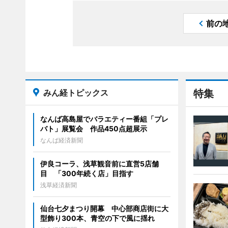
前の
みん経トピックス
特集
なんば高島屋でバラエティー番組「プレ
バト」展覧会 作品450点超展示
なんば経済新聞
伊良コーラ、浅草観音前に直営5店舗
目 「300年続く店」目指す
浅草経済新聞
仙台七夕まつり開幕 中心部商店街に大
型飾り300本、青空の下で風に揺れ