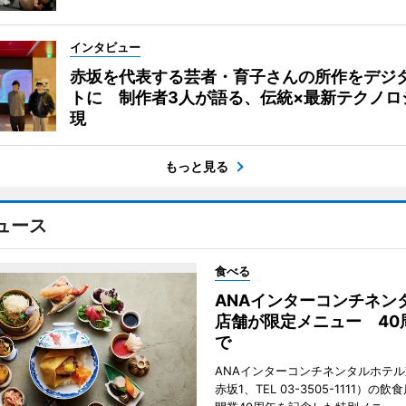
インタビュー
赤坂を代表する芸者・育子さんの所作をデジ
トに 制作者3人が語る、伝統×最新テクノロ
現
もっと見る
ュース
食べる
ANAインターコンチネン
店舗が限定メニュー 40
で
ANAインターコンチネンタルホテ
赤坂1、TEL 03-3505-1111）の