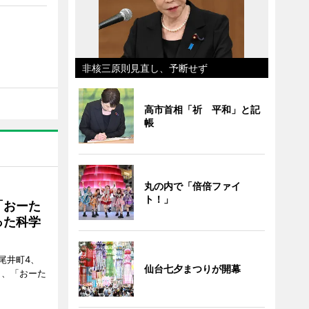
非核三原則見直し、予断せず
高市首相「祈 平和」と記
帳
丸の内で「倍倍ファイ
ト！」
「おーた
った科学
尾井町4、
仙台七夕まつりが開幕
・9日、「おーた