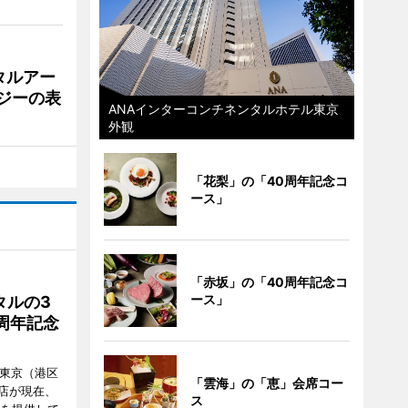
タルアー
ジーの表
ANAインターコンチネンタルホテル東京
外観
「花梨」の「40周年記念コ
ース」
「赤坂」の「40周年記念コ
ース」
タルの3
周年記念
ル東京（港区
「雲海」の「恵」会席コー
飲食店が現在、
ス