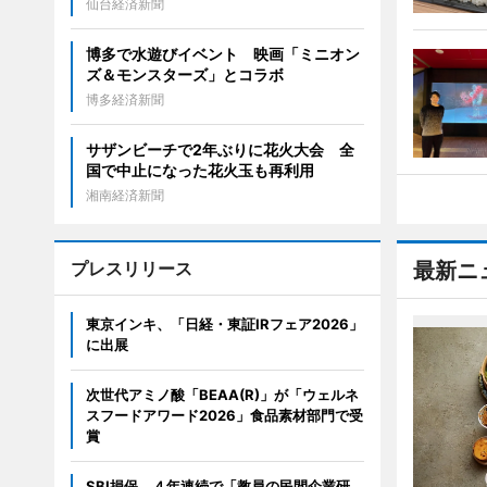
仙台経済新聞
博多で水遊びイベント 映画「ミニオン
ズ＆モンスターズ」とコラボ
博多経済新聞
サザンビーチで2年ぶりに花火大会 全
国で中止になった花火玉も再利用
湘南経済新聞
プレスリリース
最新ニ
東京インキ、「日経・東証IRフェア2026」
に出展
次世代アミノ酸「BEAA(R)」が「ウェルネ
スフードアワード2026」食品素材部門で受
賞
SBI損保、４年連続で「教員の民間企業研