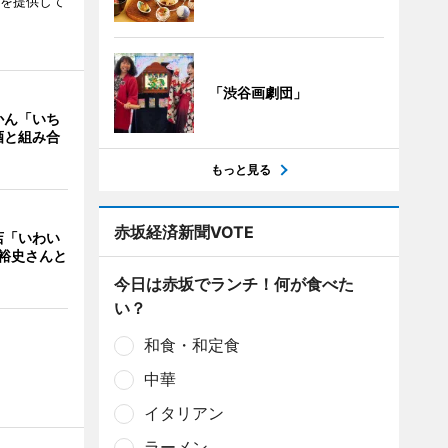
ーを提供して
「渋谷画劇団」
かん「いち
酒と組み合
もっと見る
赤坂経済新聞VOTE
店「いわい
裕史さんと
今日は赤坂でランチ！何が食べた
い？
和食・和定食
中華
イタリアン
ラーメン