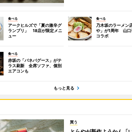
食べる
食べる
アークヒルズで「夏の激辛グ
乃木坂のラーメン
ランプリ」 18店が限定メニ
や」が1周年 山口
ュー
コラボ
食べる
赤坂の「バネバグース」がテ
ラス刷新 全席ソファ、個別
エアコンも
もっと見る
買う
とらやが新作ようかん「