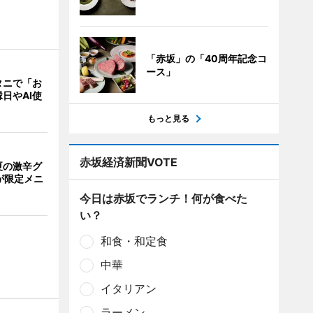
「赤坂」の「40周年記念コ
ース」
タニで「お
日やAI使
もっと見る
赤坂経済新聞VOTE
夏の激辛グ
が限定メニ
今日は赤坂でランチ！何が食べた
い？
和食・和定食
中華
イタリアン
ラーメン