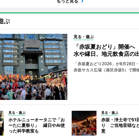
もっと見る
遊ぶ
見る・遊ぶ
「赤坂夏おどり」開催へ
水や縁日、地元飲食店の
「赤坂夏おどり2026」が8月28日・
赤坂サカス広場（港区赤坂5）で開
見る・遊ぶ
見る・遊ぶ
ホテルニューオータニで「お
赤坂・浄土寺で51
ーたに夏祭り」 縁日やAI使
り ご当地音頭など
った科学教室も
意