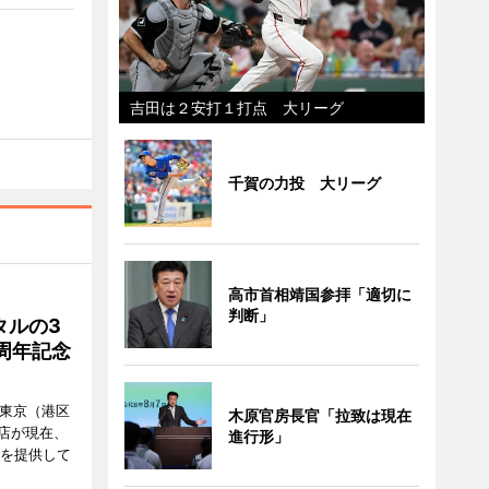
吉田は２安打１打点 大リーグ
千賀の力投 大リーグ
高市首相靖国参拝「適切に
判断」
タルの3
周年記念
ル東京（港区
木原官房長官「拉致は現在
飲食店が現在、
進行形」
ーを提供して