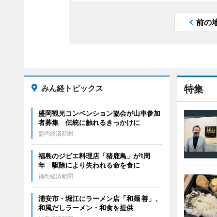
前の
みん経トピックス
特集
盛岡観光コンベンション協会が山車参加
者募集 伝統に触れるきっかけに
盛岡経済新聞
福島のジビエ料理店「猪鹿鳥」が1周
年 駆除により失われる命を食に
福島経済新聞
浦安市・堀江にラーメン店「和麺 善」、
和風だしラーメン・和食を提供