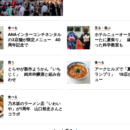
食べる
見る・遊ぶ
ANAインターコンチネンタル
ホテルニューオー
の3店舗が限定メニュー 40
ーたに夏祭り」 縁
周年記念で
った科学教室も
買う
食べる
とらやが新作ようかん「いち
アークヒルズで「
じく」 純米吟醸酒と組み合
ランプリ」 18店
わせ
ュー
食べる
乃木坂のラーメン店「いわい
や」が1周年 山口裕史さんと
コラボ