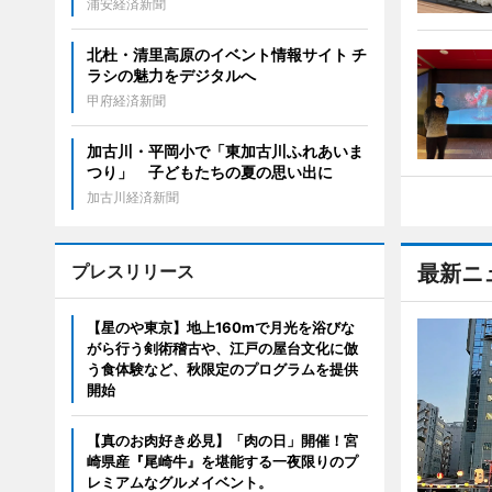
浦安経済新聞
北杜・清里高原のイベント情報サイト チ
ラシの魅力をデジタルへ
甲府経済新聞
加古川・平岡小で「東加古川ふれあいま
つり」 子どもたちの夏の思い出に
加古川経済新聞
プレスリリース
最新ニ
【星のや東京】地上160mで月光を浴びな
がら行う剣術稽古や、江戸の屋台文化に倣
う食体験など、秋限定のプログラムを提供
開始
【真のお肉好き必見】「肉の日」開催！宮
崎県産『尾崎牛』を堪能する一夜限りのプ
レミアムなグルメイベント。