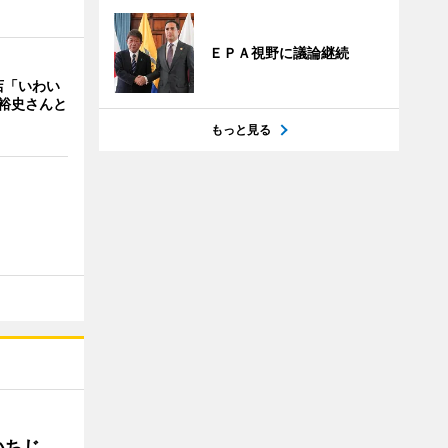
ＥＰＡ視野に議論継続
店「いわい
裕史さんと
もっと見る
いちじ