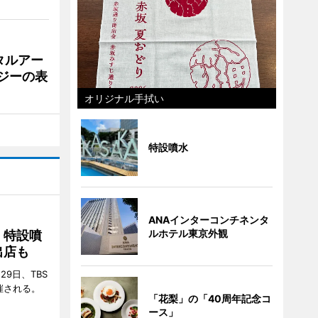
タルアー
ジーの表
オリジナル手拭い
特設噴水
ANAインターコンチネンタ
ルホテル東京外観
 特設噴
出店も
29日、TBS
催される。
「花梨」の「40周年記念コ
ース」