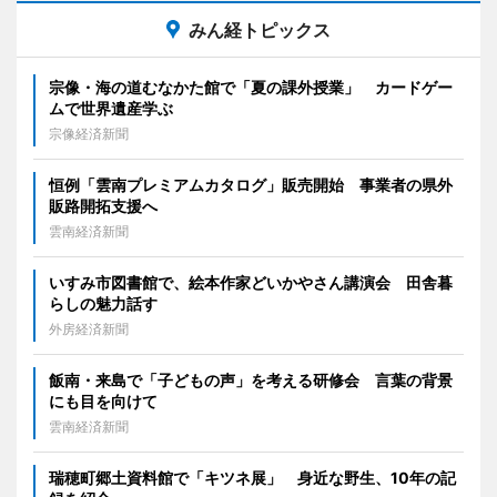
みん経トピックス
宗像・海の道むなかた館で「夏の課外授業」 カードゲー
ムで世界遺産学ぶ
宗像経済新聞
恒例「雲南プレミアムカタログ」販売開始 事業者の県外
販路開拓支援へ
雲南経済新聞
いすみ市図書館で、絵本作家どいかやさん講演会 田舎暮
らしの魅力話す
外房経済新聞
飯南・来島で「子どもの声」を考える研修会 言葉の背景
にも目を向けて
雲南経済新聞
瑞穂町郷土資料館で「キツネ展」 身近な野生、10年の記