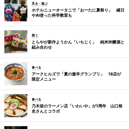
見る・遊ぶ
ホテルニューオータニで「おーたに夏祭り」 縁日
やAI使った科学教室も
買う
とらやが新作ようかん「いちじく」 純米吟醸酒と
組み合わせ
食べる
アークヒルズで「夏の激辛グランプリ」 18店が
限定メニュー
食べる
乃木坂のラーメン店「いわいや」が1周年 山口裕
史さんとコラボ