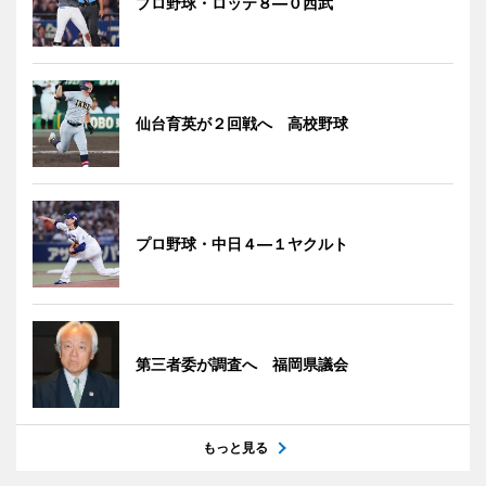
プロ野球・ロッテ８―０西武
仙台育英が２回戦へ 高校野球
プロ野球・中日４―１ヤクルト
第三者委が調査へ 福岡県議会
もっと見る