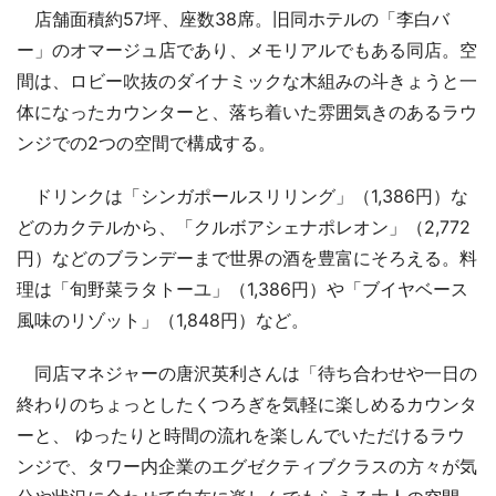
店舗面積約57坪、座数38席。旧同ホテルの「李白バ
ー」のオマージュ店であり、メモリアルでもある同店。空
間は、ロビー吹抜のダイナミックな木組みの斗きょうと一
体になったカウンターと、落ち着いた雰囲気きのあるラウ
ンジでの2つの空間で構成する。
ドリンクは「シンガポールスリリング」（1,386円）な
どのカクテルから、「クルボアシェナポレオン」（2,772
円）などのブランデーまで世界の酒を豊富にそろえる。料
理は「旬野菜ラタトーユ」（1,386円）や「ブイヤベース
風味のリゾット」（1,848円）など。
同店マネジャーの唐沢英利さんは「待ち合わせや一日の
終わりのちょっとしたくつろぎを気軽に楽しめるカウンタ
ーと、 ゆったりと時間の流れを楽しんでいただけるラウ
ンジで、タワー内企業のエグゼクティブクラスの方々が気