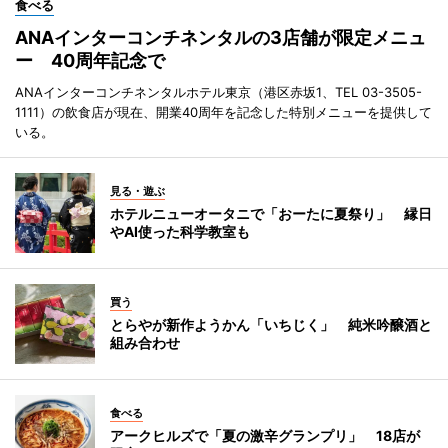
食べる
ANAインターコンチネンタルの3店舗が限定メニュ
ー 40周年記念で
ANAインターコンチネンタルホテル東京（港区赤坂1、TEL 03-3505-
1111）の飲食店が現在、開業40周年を記念した特別メニューを提供して
いる。
見る・遊ぶ
ホテルニューオータニで「おーたに夏祭り」 縁日
やAI使った科学教室も
買う
とらやが新作ようかん「いちじく」 純米吟醸酒と
組み合わせ
食べる
アークヒルズで「夏の激辛グランプリ」 18店が