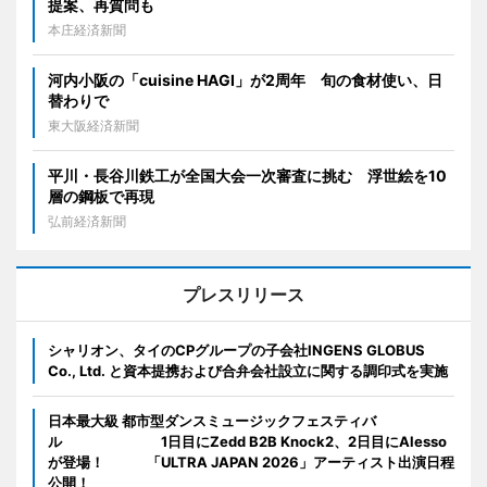
提案、再質問も
本庄経済新聞
河内小阪の「cuisine HAGI」が2周年 旬の食材使い、日
替わりで
東大阪経済新聞
平川・長谷川鉄工が全国大会一次審査に挑む 浮世絵を10
層の鋼板で再現
弘前経済新聞
プレスリリース
シャリオン、タイのCPグループの子会社INGENS GLOBUS
Co., Ltd. と資本提携および合弁会社設立に関する調印式を実施
日本最大級 都市型ダンスミュージックフェスティバ
ル 1日目にZedd B2B Knock2、2日目にAlesso
が登場！ 「ULTRA JAPAN 2026」アーティスト出演日程
公開！