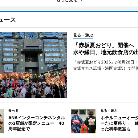
ュース
見る・遊ぶ
「赤坂夏おどり」開催へ
水や縁日、地元飲食店の
「赤坂夏おどり2026」が8月28日・
赤坂サカス広場（港区赤坂5）で開
食べる
見る・遊ぶ
ANAインターコンチネンタル
ホテルニューオー
の3店舗が限定メニュー 40
ーたに夏祭り」 縁
周年記念で
った科学教室も