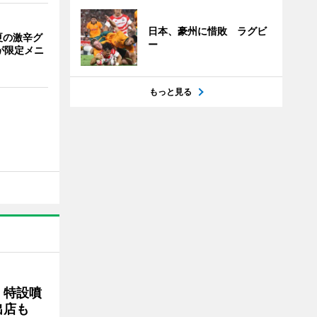
日本、豪州に惜敗 ラグビ
夏の激辛グ
ー
が限定メニ
もっと見る
 特設噴
出店も