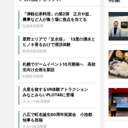
「津軽伝承料理」の第2弾 正月や盆、
農事など人が集う場に焦点を当てる
弘前経済新聞
星野エリアで「足水浴」 13度の湧水と
ヒノキ香るおけで清涼体験
軽井沢経済新聞
札幌でゲームイベント10月開催へ 高校
生向け企画を新設
札幌経済新聞
火星を旅するVR体験アトラクション
みなとみらいPLOT48に登場
ヨコハマ経済新聞
八広で町名誕生60周年祝賀会 小池都
知事も祝福
すみだ経済新聞