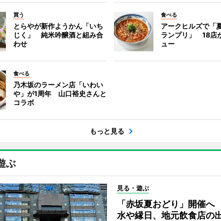
買う
食べる
とらやが新作ようかん「いち
アークヒルズで「
じく」 純米吟醸酒と組み合
ランプリ」 18店
わせ
ュー
食べる
乃木坂のラーメン店「いわい
や」が1周年 山口裕史さんと
コラボ
もっと見る
遊ぶ
見る・遊ぶ
「赤坂夏おどり」開催へ
水や縁日、地元飲食店の