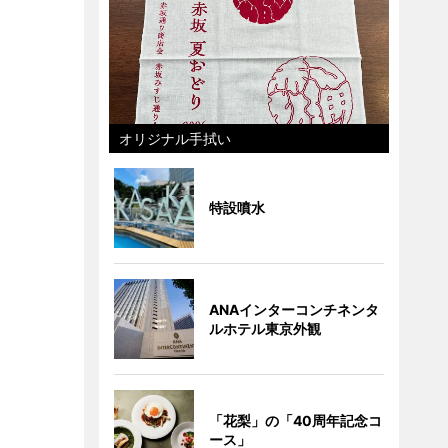
オリジナル手拭い
特設噴水
ANAインターコンチネンタ
ルホテル東京外観
「花梨」の「40周年記念コ
ース」