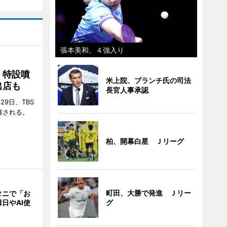
張本美和、４強入り
 特設噴
米上院、ブランチ氏の司法
出店も
長官人事承認
29日、TBS
催される。
柏、開幕白星 Ｊリーグ
町田、大勝で発進 Ｊリー
タニで「お
日やAI使
グ