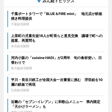
みん経トピックス
千葉ポートタワーで「BLUE＆FIRE mini」 地元店が鉄板
焼き料理提供
千葉経済新聞
上里町の児童生徒16人が町長らと意見交換 議場で町への
提案、再質問も
本庄経済新聞
河内小阪の「cuisine HAGI」が2周年 旬の食材使い、日
替わりで
東大阪経済新聞
平川・長谷川鉄工が全国大会一次審査に挑む 浮世絵を10
層の鉄板で再現
弘前経済新聞
近畿の「セブン-イレブン」に和歌山メニュー 県内限定
「天かけラーメン」も