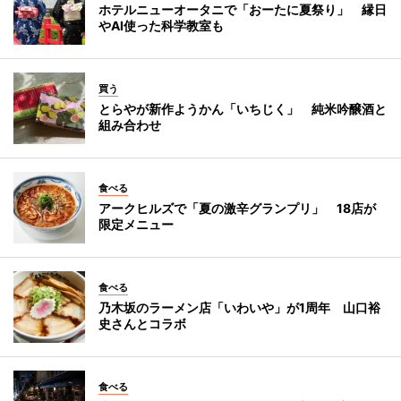
ホテルニューオータニで「おーたに夏祭り」 縁日
やAI使った科学教室も
買う
とらやが新作ようかん「いちじく」 純米吟醸酒と
組み合わせ
食べる
アークヒルズで「夏の激辛グランプリ」 18店が
限定メニュー
食べる
乃木坂のラーメン店「いわいや」が1周年 山口裕
史さんとコラボ
食べる