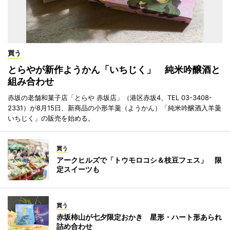
買う
とらやが新作ようかん「いちじく」 純米吟醸酒と
組み合わせ
赤坂の老舗和菓子店「とらや 赤坂店」（港区赤坂4、TEL 03-3408-
2331）が8月15日、新商品の小形羊羹（ようかん）「純米吟醸酒入羊羹
いちじく」の販売を始める。
買う
アークヒルズで「トウモロコシ＆枝豆フェス」 限
定スイーツも
買う
赤坂柿山が七夕限定おかき 星形・ハート形あられ
詰め合わせ