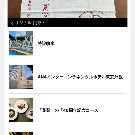
オリジナル手拭い
特設噴水
ANAインターコンチネンタルホテル東京外観
「花梨」の「40周年記念コース」