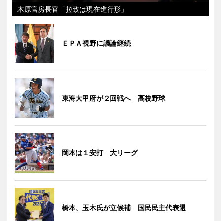
木原官房長官「拉致は現在進行形」
ＥＰＡ視野に議論継続
東海大甲府が２回戦へ 高校野球
岡本は１安打 大リーグ
橋本、玉木氏が立候補 国民民主代表選