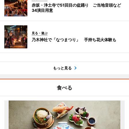
赤坂・浄土寺で51回目の盆踊り ご当地音頭など
34演目用意
見る・遊ぶ
乃木神社で「なつまつり」 手持ち花火体験も
もっと見る
食べる