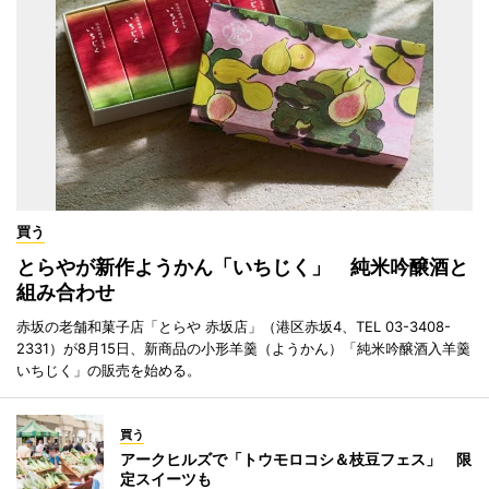
買う
とらやが新作ようかん「いちじく」 純米吟醸酒と
組み合わせ
赤坂の老舗和菓子店「とらや 赤坂店」（港区赤坂4、TEL 03-3408-
2331）が8月15日、新商品の小形羊羹（ようかん）「純米吟醸酒入羊羹
いちじく」の販売を始める。
買う
アークヒルズで「トウモロコシ＆枝豆フェス」 限
定スイーツも