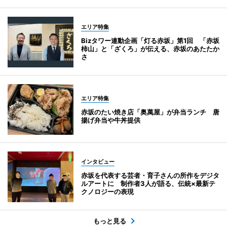
エリア特集
Bizタワー連動企画「灯る赤坂」第1回 「赤坂
柿山」と「ざくろ」が伝える、赤坂のあたたか
さ
エリア特集
赤坂のたい焼き店「奥萬屋」が弁当ランチ 唐
揚げ弁当や牛丼提供
インタビュー
赤坂を代表する芸者・育子さんの所作をデジタ
ルアートに 制作者3人が語る、伝統×最新テ
クノロジーの表現
もっと見る