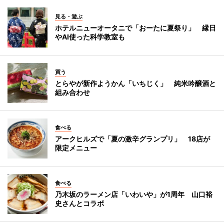
見る・遊ぶ
ホテルニューオータニで「おーたに夏祭り」 縁日
やAI使った科学教室も
買う
とらやが新作ようかん「いちじく」 純米吟醸酒と
組み合わせ
食べる
アークヒルズで「夏の激辛グランプリ」 18店が
限定メニュー
食べる
乃木坂のラーメン店「いわいや」が1周年 山口裕
史さんとコラボ