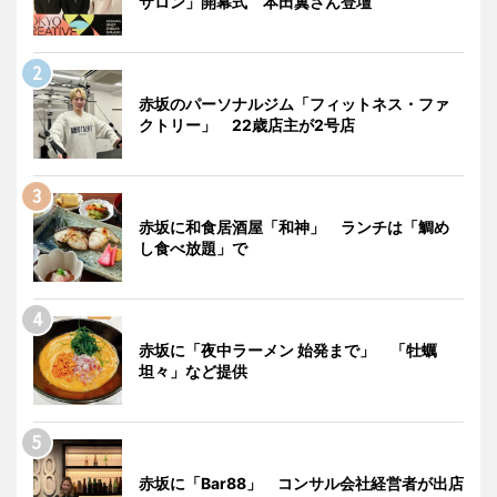
サロン」開幕式 本田翼さん登壇
赤坂のパーソナルジム「フィットネス・ファ
クトリー」 22歳店主が2号店
赤坂に和食居酒屋「和神」 ランチは「鯛め
し食べ放題」で
赤坂に「夜中ラーメン 始発まで」 「牡蠣
坦々」など提供
赤坂に「Bar88」 コンサル会社経営者が出店