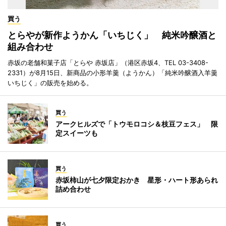
買う
とらやが新作ようかん「いちじく」 純米吟醸酒と
組み合わせ
赤坂の老舗和菓子店「とらや 赤坂店」（港区赤坂4、TEL 03-3408-
2331）が8月15日、新商品の小形羊羹（ようかん）「純米吟醸酒入羊羹
いちじく」の販売を始める。
買う
アークヒルズで「トウモロコシ＆枝豆フェス」 限
定スイーツも
買う
赤坂柿山が七夕限定おかき 星形・ハート形あられ
詰め合わせ
買う