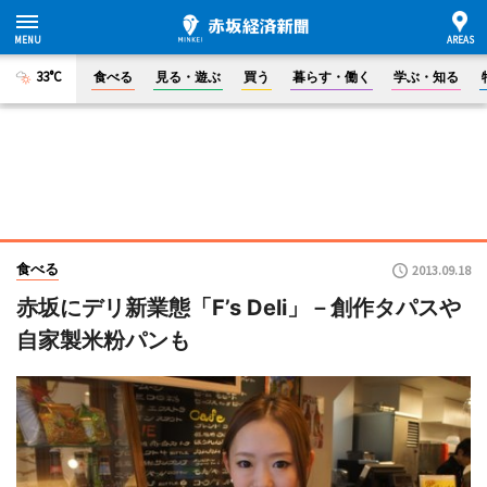
33°C
食べる
見る・遊ぶ
買う
暮らす・働く
学ぶ・知る
食べる
2013.09.18
赤坂にデリ新業態「F’s Deli」－創作タパスや
自家製米粉パンも