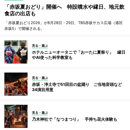
「赤坂夏おどり」開催へ 特設噴水や縁日、地元飲
食店の出店も
「赤坂夏おどり2026」が8月28日・29日、TBS赤坂サカス広場（港区
赤坂5）で開催される。
見る・遊ぶ
ホテルニューオータニで「おーたに夏祭り」 縁日
やAI使った科学教室も
見る・遊ぶ
赤坂・浄土寺で51回目の盆踊り ご当地音頭など
34演目用意
見る・遊ぶ
乃木神社で「なつまつり」 手持ち花火体験も