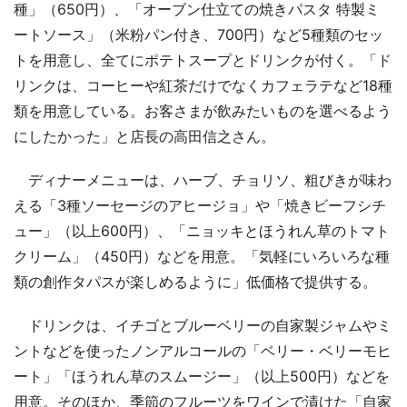
種」（650円）、「オーブン仕立ての焼きパスタ 特製ミ
ートソース」（米粉パン付き、700円）など5種類のセッ
トを用意し、全てにポテトスープとドリンクが付く。「ド
リンクは、コーヒーや紅茶だけでなくカフェラテなど18種
類を用意している。お客さまが飲みたいものを選べるよう
にしたかった」と店長の高田信之さん。
ディナーメニューは、ハーブ、チョリソ、粗びきが味わ
える「3種ソーセージのアヒージョ」や「焼きビーフシチ
ュー」（以上600円）、「ニョッキとほうれん草のトマト
クリーム」（450円）などを用意。「気軽にいろいろな種
類の創作タパスが楽しめるように」低価格で提供する。
ドリンクは、イチゴとブルーベリーの自家製ジャムやミ
ントなどを使ったノンアルコールの「ベリー・ベリーモヒ
ート」「ほうれん草のスムージー」（以上500円）などを
用意。そのほか、季節のフルーツをワインで漬けた「自家