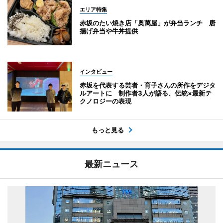
エリア特集
赤坂のたい焼き店「奥萬屋」が弁当ランチ 唐
揚げ弁当や牛丼提供
インタビュー
赤坂を代表する芸者・育子さんの所作をデジタ
ルアートに 制作者3人が語る、伝統×最新テ
クノロジーの表現
もっと見る
最新ニュース