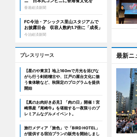
ニ 日本式コンビニに香港食文化を
香港経済新聞
FC今治・アシックス里山スタジアムで
お披露目会 収容人数約1.7倍に「成長」
今治経済新聞
プレスリリース
最新ニ
【星のや東京】地上160mで月光を浴びな
がら行う剣術稽古や、江戸の屋台文化に倣
う食体験など、秋限定のプログラムを提供
開始
【真のお肉好き必見】「肉の日」開催！宮
崎県産『尾崎牛』を堪能する一夜限りのプ
レミアムなグルメイベント。
旅行メディア「旅色」で「BIRD HOTEL」
が提供する宿泊プランの販売を開始しまし