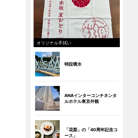
オリジナル手拭い
特設噴水
ANAインターコンチネンタ
ルホテル東京外観
「花梨」の「40周年記念コ
ース」