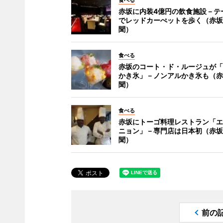
食べる
赤坂に内装4億円の飲食施設－テ
でレッドカーぺットを歩く（赤坂
聞）
食べる
赤坂のコート・ド・ルージュが「
かき氷」－ノンアルかき氷も（赤
聞）
食べる
赤坂にトーゴ料理レストラン「エ
ニョン」－専門店は日本初（赤坂
聞）
前の