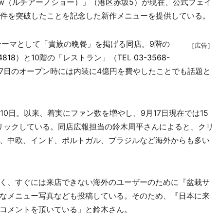
how（ルチアーノショー）」（港区赤坂5）が現在、公式フェイ
万件を突破したことを記念した新作メニューを提供している。
ーマとして「貴族の晩餐」を掲げる同店。9階の
［広告］
4818
）と10階の「レストラン」（TEL
03-3568-
月17日のオープン時には内装に4億円を費やしたことでも話題と
0日。以来、着実にファン数を増やし、9月17日現在では15
クリックしている。同店広報担当の鈴木周平さんによると、クリ
、中欧、インド、ポルトガル、ブラジルなど海外からも多い
く、すぐには来店できない海外のユーザーのために『盆栽サ
なメニュー写真なども投稿している。そのため、『日本に来
コメントを頂いている」と鈴木さん。