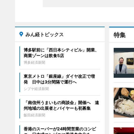
みん経トピックス
特集
博多駅前に「西日本シティビル」開業、
商業ゾーンは飲食5店
博多経済新聞
東京メトロ「銀座線」ダイヤ改正で増
発 日中は3分間隔で運行へ
シブヤ経済新聞
「南信州うまいもの商談会」開催へ 遠
州地域の出展者とバイヤーも初募集
飯田経済新聞
香港のスーパーが24時間営業のコンビ