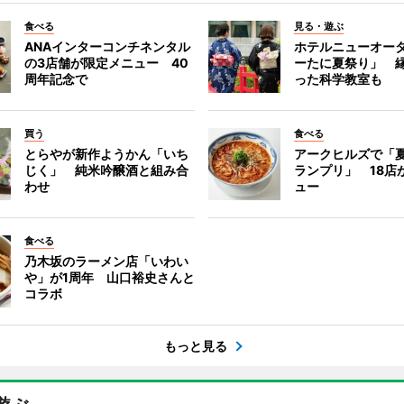
食べる
見る・遊ぶ
ANAインターコンチネンタル
ホテルニューオー
の3店舗が限定メニュー 40
ーたに夏祭り」 縁
周年記念で
った科学教室も
買う
食べる
とらやが新作ようかん「いち
アークヒルズで「
じく」 純米吟醸酒と組み合
ランプリ」 18店
わせ
ュー
食べる
乃木坂のラーメン店「いわい
や」が1周年 山口裕史さんと
コラボ
もっと見る