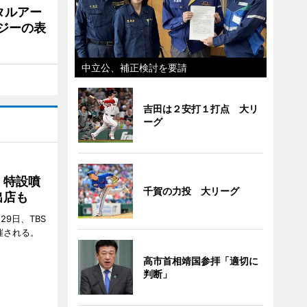
タルアー
ジーの表
中立公、補正検討を要請
吉田は２安打１打点 大リ
ーグ
 特設噴
千賀の力投 大リーグ
出店も
29日、TBS
催される。
高市首相靖国参拝「適切に
判断」