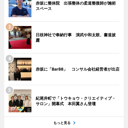
赤坂に整体院 出張整体の柔道整復師が施術
スペース
日枝神社で奉納行事 演武や和太鼓、書道披
露
赤坂に「Bar88」 コンサル会社経営者が出店
紀尾井町で「トウキョウ・クリエイティブ・
サロン」開幕式 本田翼さん登壇
もっと見る