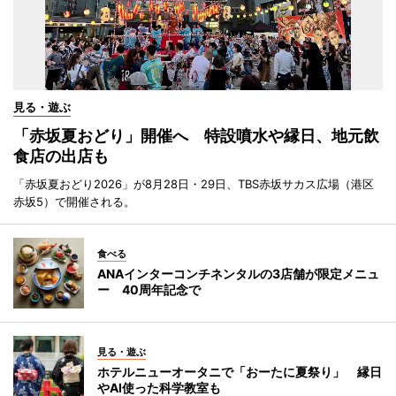
見る・遊ぶ
「赤坂夏おどり」開催へ 特設噴水や縁日、地元飲
食店の出店も
「赤坂夏おどり2026」が8月28日・29日、TBS赤坂サカス広場（港区
赤坂5）で開催される。
食べる
ANAインターコンチネンタルの3店舗が限定メニュ
ー 40周年記念で
見る・遊ぶ
ホテルニューオータニで「おーたに夏祭り」 縁日
やAI使った科学教室も