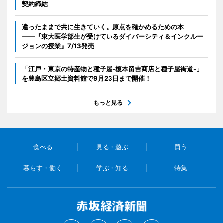
契約締結
違ったままで共に生きていく。原点を確かめるための本
――『東大医学部生が受けているダイバーシティ＆インクルー
ジョンの授業』7/13発売
「江戸・東京の特産物と種子屋-榎本留吉商店と種子屋街道-」
を豊島区立郷土資料館で9月23日まで開催！
もっと見る
食べる
見る・遊ぶ
買う
暮らす・働く
学ぶ・知る
特集