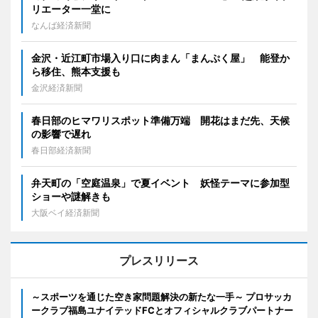
リエーター一堂に
なんば経済新聞
金沢・近江町市場入り口に肉まん「まんぷく屋」 能登か
ら移住、熊本支援も
金沢経済新聞
春日部のヒマワリスポット準備万端 開花はまだ先、天候
の影響で遅れ
春日部経済新聞
弁天町の「空庭温泉」で夏イベント 妖怪テーマに参加型
ショーや謎解きも
大阪ベイ経済新聞
プレスリリース
～スポーツを通じた空き家問題解決の新たな一手～ プロサッカ
ークラブ福島ユナイテッドFCとオフィシャルクラブパートナー