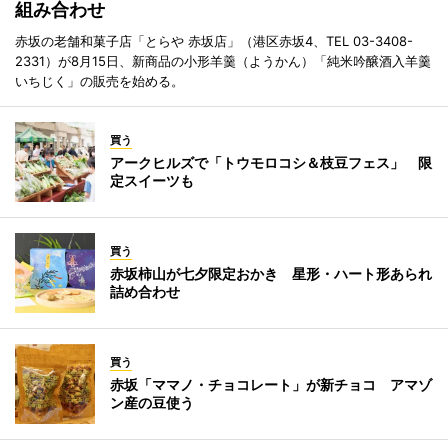
組み合わせ
赤坂の老舗和菓子店「とらや 赤坂店」（港区赤坂4、TEL 03-3408-
2331）が8月15日、新商品の小形羊羹（ようかん）「純米吟醸酒入羊羹
いちじく」の販売を始める。
買う
アークヒルズで「トウモロコシ＆枝豆フェス」 限
定スイーツも
買う
赤坂柿山が七夕限定おかき 星形・ハート形あられ
詰め合わせ
買う
赤坂「ママノ・チョコレート」が新チョコ アマゾ
ン産の豆使う