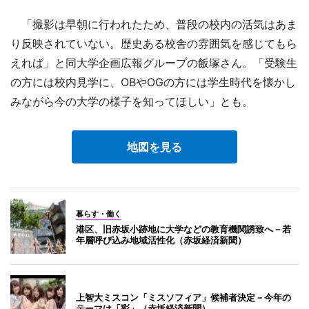
「撮影は早朝に行われたため、普段の校内の活気はあま
り反映されていない。歴史ある校舎の雰囲気を感じてもら
えれば」と同大学企画広報グループの飯塚さん。「受験生
の方には校内見学に、OBやOGの方には学生時代を懐かし
みながら今の大学の様子を知ってほしい」とも。
地図を見る
暮らす・働く
港区、旧赤坂小跡地に大学などの教育機関誘致へ－若
年層呼び込み地域活性化（赤坂経済新聞）
上智大ミスコン「ミスソフィア」候補者決定－今年の
テーマは「彩」（赤坂経済新聞）