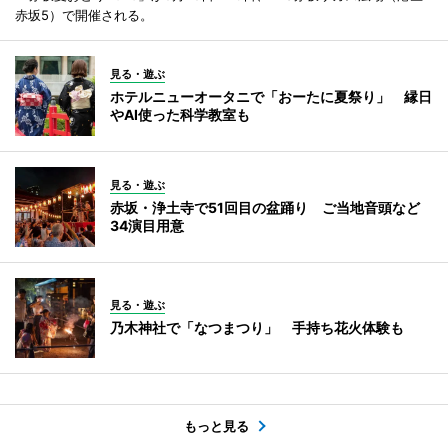
赤坂5）で開催される。
見る・遊ぶ
ホテルニューオータニで「おーたに夏祭り」 縁日
やAI使った科学教室も
見る・遊ぶ
赤坂・浄土寺で51回目の盆踊り ご当地音頭など
34演目用意
見る・遊ぶ
乃木神社で「なつまつり」 手持ち花火体験も
もっと見る