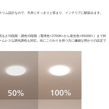
リム設計なので、天井にすっきりと収まり、インテリアに馴染みます。
10段階・調色10段階（電球色<2700K>から昼光色<6500K>）まで対
ームレスな調光調色も対応。光にこだわりを持つ方に繊細な明かりの設定で