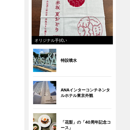
オリジナル手拭い
特設噴水
ANAインターコンチネンタ
ルホテル東京外観
「花梨」の「40周年記念コ
ース」