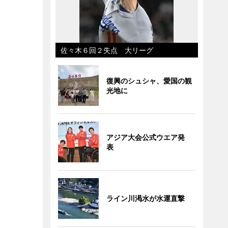
佐々木６回２失点 大リーグ
復興のシュシャ、愛国の観
光地に
アジア大会公式ウエア発
表
ライン川渇水が水運直撃