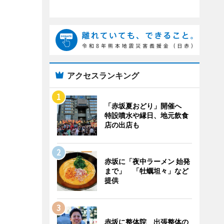
アクセスランキング
「赤坂夏おどり」開催へ
特設噴水や縁日、地元飲食
店の出店も
赤坂に「夜中ラーメン 始発
まで」 「牡蠣坦々」など
提供
赤坂に整体院 出張整体の