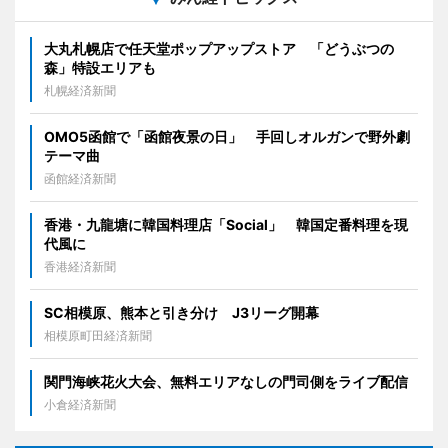
大丸札幌店で任天堂ポップアップストア 「どうぶつの
森」特設エリアも
札幌経済新聞
OMO5函館で「函館夜景の日」 手回しオルガンで野外劇
テーマ曲
函館経済新聞
香港・九龍塘に韓国料理店「Social」 韓国定番料理を現
代風に
香港経済新聞
SC相模原、熊本と引き分け J3リーグ開幕
相模原町田経済新聞
関門海峡花火大会、無料エリアなしの門司側をライブ配信
小倉経済新聞