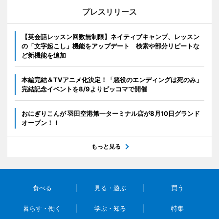
プレスリリース
【英会話レッスン回数無制限】ネイティブキャンプ、レッスン
の「文字起こし」機能をアップデート 検索や部分リピートな
ど新機能を追加
本編完結＆TVアニメ化決定！「悪役のエンディングは死のみ」
完結記念イベントを8/9よりピッコマで開催
おにぎりこんが 羽田空港第一ターミナル店が8月10日グランド
オープン！！
もっと見る
食べる
見る・遊ぶ
買う
暮らす・働く
学ぶ・知る
特集