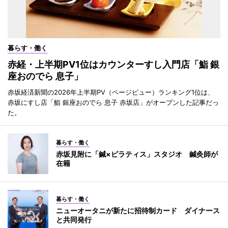
暮らす・働く
赤経・上半期PV1位はカウンターすし入門店「鮨 銀
座おのでら 息子」
赤坂経済新聞の2026年上半期PV（ページビュー）ランキング1位は、
赤坂にすし店「鮨 銀座おのでら 息子 赤坂店」がオープンした記事だっ
た。
暮らす・働く
赤坂見附に「鍼×ピラティス」スタジオ 鍼灸師が
在籍
暮らす・働く
ニューオータニが新たに招待制カード ダイナース
と共同発行