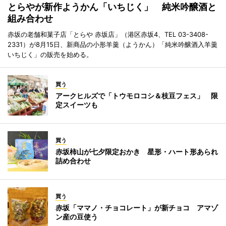
とらやが新作ようかん「いちじく」 純米吟醸酒と
組み合わせ
赤坂の老舗和菓子店「とらや 赤坂店」（港区赤坂4、TEL 03-3408-
2331）が8月15日、新商品の小形羊羹（ようかん）「純米吟醸酒入羊羹
いちじく」の販売を始める。
買う
アークヒルズで「トウモロコシ＆枝豆フェス」 限
定スイーツも
買う
赤坂柿山が七夕限定おかき 星形・ハート形あられ
詰め合わせ
買う
赤坂「ママノ・チョコレート」が新チョコ アマゾ
ン産の豆使う