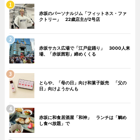
赤坂のパーソナルジム「フィットネス・ファ
クトリー」 22歳店主が2号店
赤坂サカス広場で「江戸盆踊り」 3000人来
場、「赤坂茜彩」締めくくる
とらや、「母の日」向け和菓子販売 「父の
日」向けようかんも
赤坂に和食居酒屋「和神」 ランチは「鯛め
し食べ放題」で