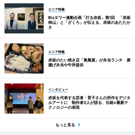
エリア特集
Bizタワー連動企画「灯る赤坂」第1回 「赤坂
柿山」と「ざくろ」が伝える、赤坂のあたたか
さ
エリア特集
赤坂のたい焼き店「奥萬屋」が弁当ランチ 唐
揚げ弁当や牛丼提供
インタビュー
赤坂を代表する芸者・育子さんの所作をデジタ
ルアートに 制作者3人が語る、伝統×最新テ
クノロジーの表現
もっと見る