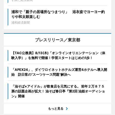
浦和で「親子の居場所なつまつり」 浴衣姿でヨーヨー釣
りや和太鼓楽しむ
浦和経済新聞
プレスリリース／東京都
【TAC公務員】8/13(木)「オンラインオリエンテーション（体
験入学）」を無料で開催！学習スタートはじめの1歩！
「APEX24」、ダイワロイネットホテルズ運営4ホテルへ導入開
始 訪日客の“スーツケース問題”解決へ
「油そば×アイドル」が飲食店を元気にする。 前年２万８７５
票の話題企画が拡大！ 油そば春日亭『第2回 油姫オーディショ
ン』開催
もっと見る