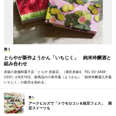
買う
とらやが新作ようかん「いちじく」 純米吟醸酒と
組み合わせ
赤坂の老舗和菓子店「とらや 赤坂店」（港区赤坂4、TEL 03-3408-
2331）が8月15日、新商品の小形羊羹（ようかん）「純米吟醸酒入羊羹
いちじく」の販売を始める。
買う
アークヒルズで「トウモロコシ＆枝豆フェス」 限
定スイーツも