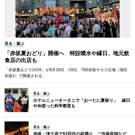
見る・遊ぶ
「赤坂夏おどり」開催へ 特設噴水や縁日、地元飲
食店の出店も
「赤坂夏おどり2026」が8月28日・29日、TBS赤坂サカス広場（港区
赤坂5）で開催される。
見る・遊ぶ
ホテルニューオータニで「おーたに夏祭り」 縁日
やAI使った科学教室も
見る・遊ぶ
赤坂・浄土寺で51回目の盆踊り ご当地音頭など