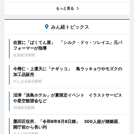
もっと見る
みん経トピックス
佐賀に「ばくてん屋」 「シルク・ドゥ・ソレイユ」元パ
フォーマーが指導
佐賀経済新聞
今帰仁・上運天に「ナギッコ」 島ラッキョウやモズクの
加工品販売
やんばる経済新聞
沼津「淡島ホテル」が夏限定イベント イラストサービス
や星空観望会など
沼津経済新聞
墨田区役所、「令和8年8月8日婚」 300人超が婚姻届、
開庁前から長い列
すみだ経済新聞