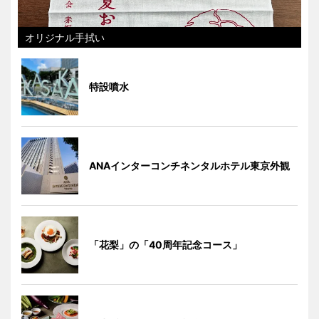
オリジナル手拭い
特設噴水
ANAインターコンチネンタルホテル東京外観
「花梨」の「40周年記念コース」