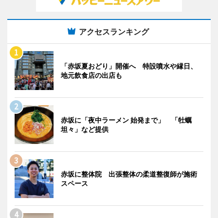
アクセスランキング
「赤坂夏おどり」開催へ 特設噴水や縁日、
地元飲食店の出店も
赤坂に「夜中ラーメン 始発まで」 「牡蠣
坦々」など提供
赤坂に整体院 出張整体の柔道整復師が施術
スペース