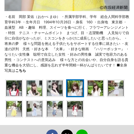
・名前 岡部 茉佑（おかべ まゆ） ・所属学部学科、学年 総合人間科学部教
育学科3年 ・生年月日 1994年10月26日 ・身長 160 ・出身地 東京都 ・
血液型 AB ・趣味 料理、スイーツを食べに行く、フラワーアレンジメント
・特技 テニス ・チャームポイント まつげ、目 ・志望動機 人見知りで自
分に自信がなかったが、ミスコンをきっかけに成長したいと思ったから。 ・
将来の夢 様々な問題を抱える子供たちをサポートする仕事に就きたい ・友
達の評判 天然 ・好きな本 『火車』 ・好きな映画 『ハリーポッター』 ・
なりたい女性像 聡明で自立した女性 ・好みの男性像 誠実で包容力のある
男性 ・コンテストへの意気込み 様々な方との出会いや、自分自身を語る貴
重な機会を大切にし、感謝を忘れず半年間精一杯がんばりたいです！ ■全身
写真は
こちら