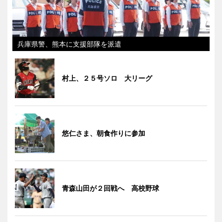
兵庫県警、熊本に支援部隊を派遣
村上、２５号ソロ 大リーグ
悠仁さま、朝食作りに参加
青森山田が２回戦へ 高校野球