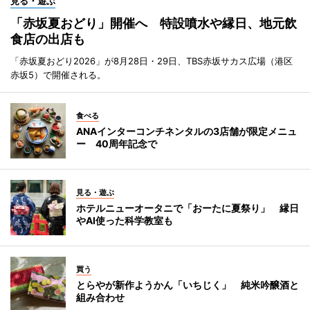
見る・遊ぶ
「赤坂夏おどり」開催へ 特設噴水や縁日、地元飲
食店の出店も
「赤坂夏おどり2026」が8月28日・29日、TBS赤坂サカス広場（港区
赤坂5）で開催される。
食べる
ANAインターコンチネンタルの3店舗が限定メニュ
ー 40周年記念で
見る・遊ぶ
ホテルニューオータニで「おーたに夏祭り」 縁日
やAI使った科学教室も
買う
とらやが新作ようかん「いちじく」 純米吟醸酒と
組み合わせ