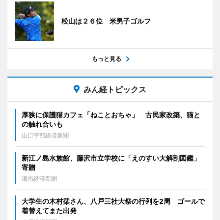
松山は２６位 米男子ゴルフ
もっと見る
みん経トピックス
厚狭に保護猫カフェ「ねことおちゃ」 古民家改築、猫と
の触れ合いも
山口宇部経済新聞
新江ノ島水族館、藤沢市立学校に「えのすい大解剖図鑑」
寄贈
湘南経済新聞
大学生の木村栞さん、八戸三社大祭の行列を2周 ゴールで
着替えてまた出発