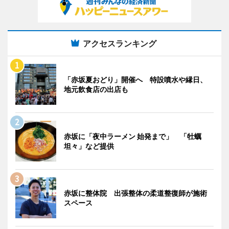
アクセスランキング
「赤坂夏おどり」開催へ 特設噴水や縁日、
地元飲食店の出店も
赤坂に「夜中ラーメン 始発まで」 「牡蠣
坦々」など提供
赤坂に整体院 出張整体の柔道整復師が施術
スペース