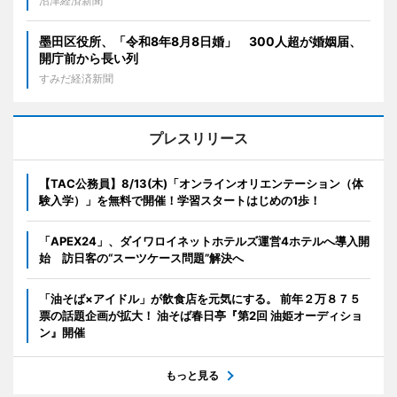
沼津経済新聞
墨田区役所、「令和8年8月8日婚」 300人超が婚姻届、
開庁前から長い列
すみだ経済新聞
プレスリリース
【TAC公務員】8/13(木)「オンラインオリエンテーション（体
験入学）」を無料で開催！学習スタートはじめの1歩！
「APEX24」、ダイワロイネットホテルズ運営4ホテルへ導入開
始 訪日客の“スーツケース問題”解決へ
「油そば×アイドル」が飲食店を元気にする。 前年２万８７５
票の話題企画が拡大！ 油そば春日亭『第2回 油姫オーディショ
ン』開催
もっと見る