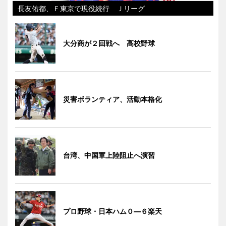
長友佑都、Ｆ東京で現役続行 Ｊリーグ
大分商が２回戦へ 高校野球
災害ボランティア、活動本格化
台湾、中国軍上陸阻止へ演習
プロ野球・日本ハム０―６楽天