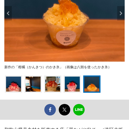
新作の「柑橘（かんきつ）のかき氷」（画像は八朔を使ったかき氷）