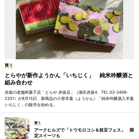
買う
とらやが新作ようかん「いちじく」 純米吟醸酒と
組み合わせ
赤坂の老舗和菓子店「とらや 赤坂店」（港区赤坂4、TEL 03-3408-
2331）が8月15日、新商品の小形羊羹（ようかん）「純米吟醸酒入羊羹
いちじく」の販売を始める。
買う
アークヒルズで「トウモロコシ＆枝豆フェス」 限
定スイーツも