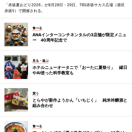
「赤坂夏おどり2026」が8月28日・29日、TBS赤坂サカス広場（港区
赤坂5）で開催される。
食べる
ANAインターコンチネンタルの3店舗が限定メニュ
ー 40周年記念で
見る・遊ぶ
ホテルニューオータニで「おーたに夏祭り」 縁日
やAI使った科学教室も
買う
とらやが新作ようかん「いちじく」 純米吟醸酒と
組み合わせ
食べる