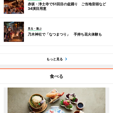
赤坂・浄土寺で51回目の盆踊り ご当地音頭など
34演目用意
見る・遊ぶ
乃木神社で「なつまつり」 手持ち花火体験も
もっと見る
食べる