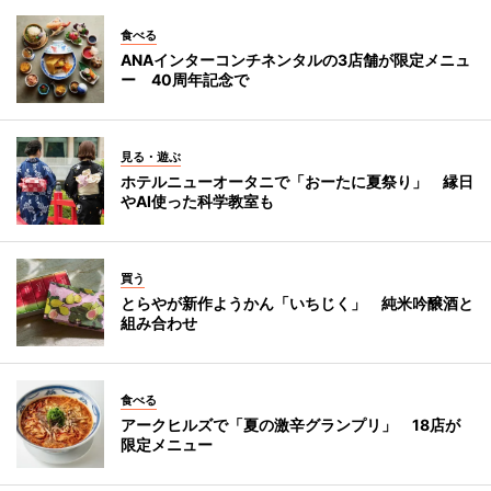
食べる
ANAインターコンチネンタルの3店舗が限定メニュ
ー 40周年記念で
見る・遊ぶ
ホテルニューオータニで「おーたに夏祭り」 縁日
やAI使った科学教室も
買う
とらやが新作ようかん「いちじく」 純米吟醸酒と
組み合わせ
食べる
アークヒルズで「夏の激辛グランプリ」 18店が
限定メニュー