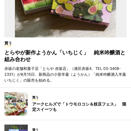
買う
とらやが新作ようかん「いちじく」 純米吟醸酒と
組み合わせ
赤坂の老舗和菓子店「とらや 赤坂店」（港区赤坂4、TEL 03-3408-
2331）が8月15日、新商品の小形羊羹（ようかん）「純米吟醸酒入羊羹
いちじく」の販売を始める。
買う
アークヒルズで「トウモロコシ＆枝豆フェス」 限
定スイーツも
買う