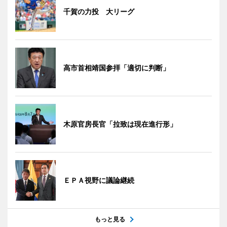
千賀の力投 大リーグ
高市首相靖国参拝「適切に判断」
木原官房長官「拉致は現在進行形」
ＥＰＡ視野に議論継続
もっと見る