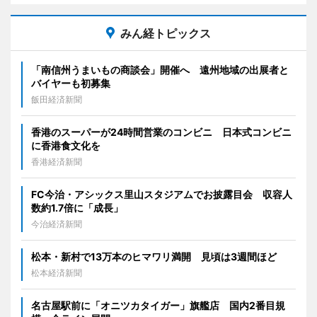
みん経トピックス
「南信州うまいもの商談会」開催へ 遠州地域の出展者と
バイヤーも初募集
飯田経済新聞
香港のスーパーが24時間営業のコンビニ 日本式コンビニ
に香港食文化を
香港経済新聞
FC今治・アシックス里山スタジアムでお披露目会 収容人
数約1.7倍に「成長」
今治経済新聞
松本・新村で13万本のヒマワリ満開 見頃は3週間ほど
松本経済新聞
名古屋駅前に「オニツカタイガー」旗艦店 国内2番目規