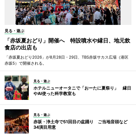
見る・遊ぶ
「赤坂夏おどり」開催へ 特設噴水や縁日、地元飲
食店の出店も
「赤坂夏おどり2026」が8月28日・29日、TBS赤坂サカス広場（港区
赤坂5）で開催される。
見る・遊ぶ
ホテルニューオータニで「おーたに夏祭り」 縁日
やAI使った科学教室も
見る・遊ぶ
赤坂・浄土寺で51回目の盆踊り ご当地音頭など
34演目用意