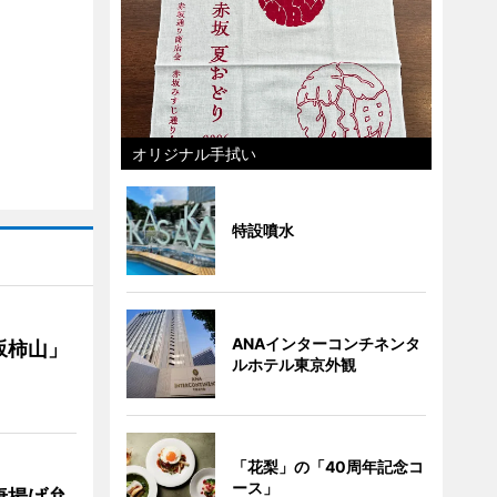
オリジナル手拭い
特設噴水
ANAインターコンチネンタ
坂柿山」
ルホテル東京外観
「花梨」の「40周年記念コ
ース」
唐揚げ弁