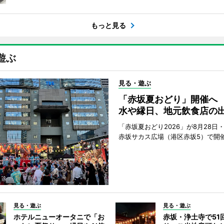
もっと見る
遊ぶ
見る・遊ぶ
「赤坂夏おどり」開催へ
水や縁日、地元飲食店の
「赤坂夏おどり2026」が8月28日・
赤坂サカス広場（港区赤坂5）で開
見る・遊ぶ
見る・遊ぶ
ホテルニューオータニで「お
赤坂・浄土寺で51