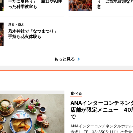
ーたに夏祭り」 縁日やAI使
り ご当地音頭など
った科学教室も
意
見る・遊ぶ
乃木神社で「なつまつり」
手持ち花火体験も
もっと見る
食べる
ANAインターコンチネン
店舗が限定メニュー 40
で
ANAインターコンチネンタルホテ
赤坂1、TEL 03-3505-1111）の