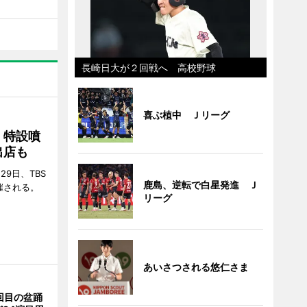
長崎日大が２回戦へ 高校野球
喜ぶ植中 Ｊリーグ
 特設噴
出店も
29日、TBS
鹿島、逆転で白星発進 Ｊ
催される。
リーグ
あいさつされる悠仁さま
回目の盆踊