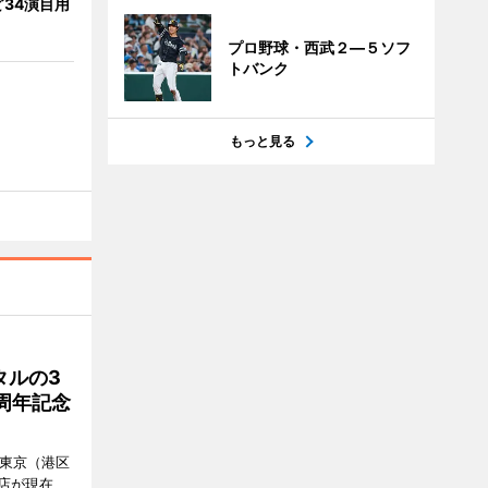
34演目用
プロ野球・西武２―５ソフ
トバンク
もっと見る
タルの3
周年記念
ル東京（港区
飲食店が現在、