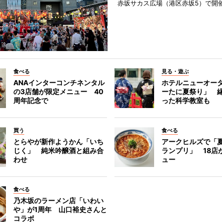
赤坂サカス広場（港区赤坂5）で開
食べる
見る・遊ぶ
ANAインターコンチネンタル
ホテルニューオー
の3店舗が限定メニュー 40
ーたに夏祭り」 縁
周年記念で
った科学教室も
買う
食べる
とらやが新作ようかん「いち
アークヒルズで「
じく」 純米吟醸酒と組み合
ランプリ」 18店
わせ
ュー
食べる
乃木坂のラーメン店「いわい
や」が1周年 山口裕史さんと
コラボ