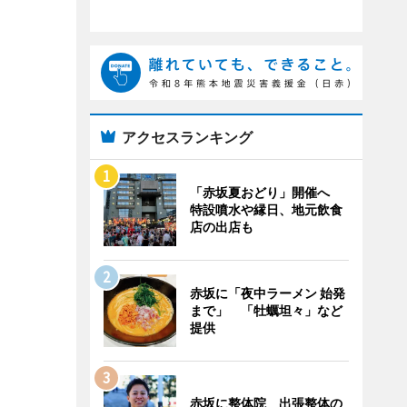
アクセスランキング
「赤坂夏おどり」開催へ
特設噴水や縁日、地元飲食
店の出店も
赤坂に「夜中ラーメン 始発
まで」 「牡蠣坦々」など
提供
赤坂に整体院 出張整体の