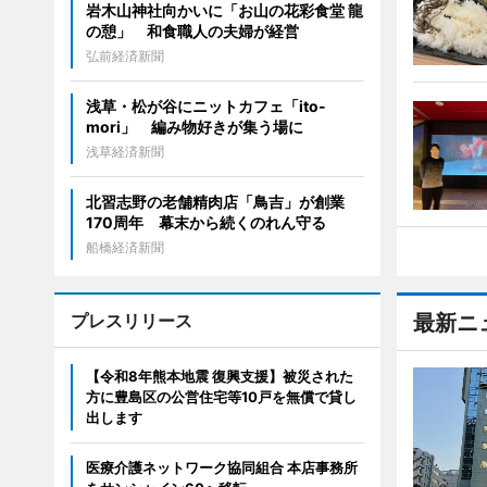
岩木山神社向かいに「お山の花彩食堂 龍
の憩」 和食職人の夫婦が経営
弘前経済新聞
浅草・松が谷にニットカフェ「ito-
mori」 編み物好きが集う場に
浅草経済新聞
北習志野の老舗精肉店「鳥吉」が創業
170周年 幕末から続くのれん守る
船橋経済新聞
プレスリリース
最新ニ
【令和8年熊本地震 復興支援】被災された
方に豊島区の公営住宅等10戸を無償で貸し
出します
医療介護ネットワーク協同組合 本店事務所