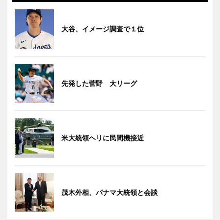
大谷、イメージ調査で１位
先発した菅野 大リーグ
米大統領ヘリに民間機接近
茂木外相、パナマ大統領と会談