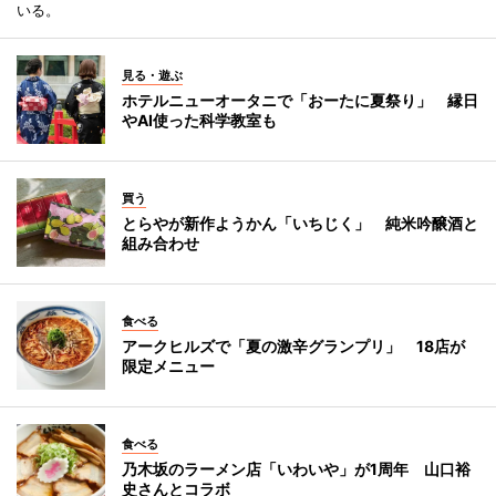
いる。
見る・遊ぶ
ホテルニューオータニで「おーたに夏祭り」 縁日
やAI使った科学教室も
買う
とらやが新作ようかん「いちじく」 純米吟醸酒と
組み合わせ
食べる
アークヒルズで「夏の激辛グランプリ」 18店が
限定メニュー
食べる
乃木坂のラーメン店「いわいや」が1周年 山口裕
史さんとコラボ