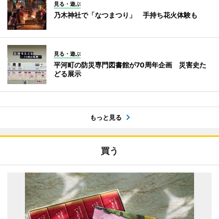
見る・遊ぶ
乃木神社で「なつまつり」 手持ち花火体験も
見る・遊ぶ
平河町の防災専門図書館が70周年企画 災害史た
どる展示
もっと見る
買う