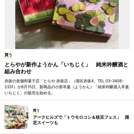
買う
とらやが新作ようかん「いちじく」 純米吟醸酒と
組み合わせ
赤坂の老舗和菓子店「とらや 赤坂店」（港区赤坂4、TEL 03-3408-
2331）が8月15日、新商品の小形羊羹（ようかん）「純米吟醸酒入羊羹
いちじく」の販売を始める。
買う
アークヒルズで「トウモロコシ＆枝豆フェス」 限
定スイーツも