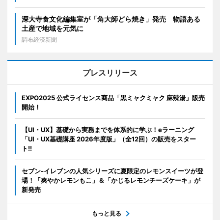
深大寺食文化編集室が「角大師どら焼き」発売 物語ある
土産で地域を元気に
調布経済新聞
プレスリリース
EXPO2025 公式ライセンス商品「黒ミャクミャク 麻辣湯」販売
開始！
【UI・UX】基礎から実務までを体系的に学ぶ！eラーニング
「UI・UX基礎講座 2026年度版」（全12回）の販売をスター
ト!!
セブン‐イレブンの人気シリーズに夏限定のレモンスイーツが登
場！「爽やかレモンもこ」＆「かじるレモンチーズケーキ」が
新発売
もっと見る