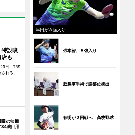
早田が８強入り
 特設噴
張本智、８強入り
出店も
29日、TBS
催される。
脳腫瘍手術で誤部位摘出
有明が２回戦へ 高校野球
回目の盆踊
34演目用