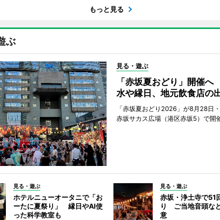
もっと見る
遊ぶ
見る・遊ぶ
「赤坂夏おどり」開催へ
水や縁日、地元飲食店の
「赤坂夏おどり2026」が8月28日・
赤坂サカス広場（港区赤坂5）で開
見る・遊ぶ
見る・遊ぶ
ホテルニューオータニで「お
赤坂・浄土寺で51
ーたに夏祭り」 縁日やAI使
り ご当地音頭など
った科学教室も
意