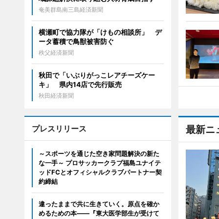
奄美群島南三島経済新聞
横瀬町で協力隊が「けもの相談所」 デ
ータ蓄積で鳥獣被害防ぐ
秩父経済新聞
秋田で「いぶりがっこレアチーズケー
キ」 県内14店で先行販売
秋田経済新聞
プレスリリース
最新ニ
～スポーツを通じた空き家問題解決の新た
な一手～ プロサッカークラブ福島ユナイテ
ッドFCとオフィシャルクラブパートナー契
約締結
違ったままで共に生きていく。原点を確か
めるための本――『東大医学部生が受けて