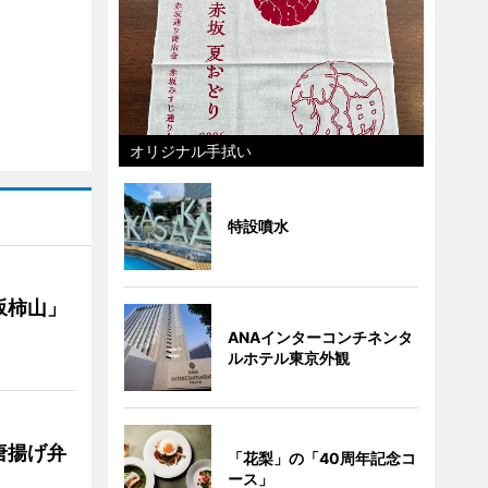
オリジナル手拭い
特設噴水
坂柿山」
ANAインターコンチネンタ
ルホテル東京外観
唐揚げ弁
「花梨」の「40周年記念コ
ース」