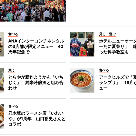
食べる
見る・遊ぶ
ANAインターコンチネンタル
ホテルニューオー
の3店舗が限定メニュー 40
ーたに夏祭り」 縁
周年記念で
った科学教室も
買う
食べる
とらやが新作ようかん「いち
アークヒルズで「
じく」 純米吟醸酒と組み合
ランプリ」 18店
わせ
ュー
食べる
乃木坂のラーメン店「いわい
や」が1周年 山口裕史さんと
コラボ