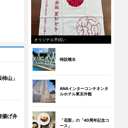
オリジナル手拭い
特設噴水
坂柿山」
ANAインターコンチネンタ
ルホテル東京外観
唐揚げ弁
「花梨」の「40周年記念コ
ース」