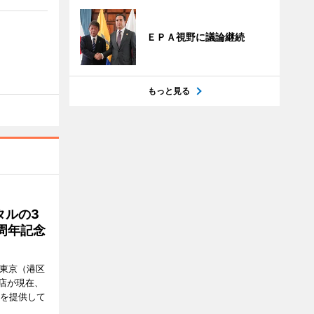
ＥＰＡ視野に議論継続
もっと見る
タルの3
周年記念
ル東京（港区
飲食店が現在、
ーを提供して