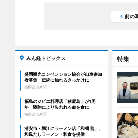
前の
みん経トピックス
特集
盛岡観光コンベンション協会が山車参加
者募集 伝統に触れるきっかけに
盛岡経済新聞
福島のジビエ料理店「猪鹿鳥」が1周
年 駆除により失われる命を食に
福島経済新聞
浦安市・堀江にラーメン店「和麺 善」、
和風だしラーメン・和食を提供