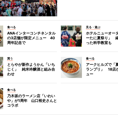
食べる
見る・遊ぶ
ANAインターコンチネンタル
ホテルニューオー
の3店舗が限定メニュー 40
ーたに夏祭り」 縁
周年記念で
った科学教室も
買う
食べる
とらやが新作ようかん「いち
アークヒルズで「
じく」 純米吟醸酒と組み合
ランプリ」 18店
わせ
ュー
食べる
乃木坂のラーメン店「いわい
や」が1周年 山口裕史さんと
コラボ