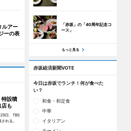
「赤坂」の「40周年記念コ
タルアー
ース」
ジーの表
もっと見る
赤坂経済新聞VOTE
今日は赤坂でランチ！何が食べた
い？
 特設噴
和食・和定食
出店も
中華
29日、TBS
イタリアン
催される。
ラーメン