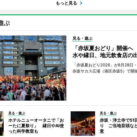
もっと見る
遊ぶ
見る・遊ぶ
「赤坂夏おどり」開催へ
水や縁日、地元飲食店の
「赤坂夏おどり2026」が8月28日・
赤坂サカス広場（港区赤坂5）で開
見る・遊ぶ
見る・遊ぶ
ホテルニューオータニで「お
赤坂・浄土寺で51
ーたに夏祭り」 縁日やAI使
り ご当地音頭など
った科学教室も
意