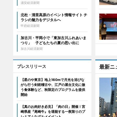
浦安経済新聞
北杜・清里高原のイベント情報サイト チ
ラシの魅力をデジタルへ
甲府経済新聞
加古川・平岡小で「東加古川ふれあいま
つり」 子どもたちの夏の思い出に
加古川経済新聞
プレスリリース
最新ニ
【星のや東京】地上160mで月光を浴びな
がら行う剣術稽古や、江戸の屋台文化に倣
う食体験など、秋限定のプログラムを提供
開始
【真のお肉好き必見】「肉の日」開催！宮
崎県産『尾崎牛』を堪能する一夜限りのプ
レミアムなグルメイベント。