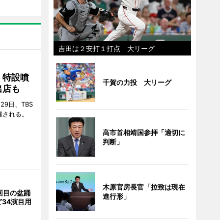
吉田は２安打１打点 大リーグ
 特設噴
千賀の力投 大リーグ
出店も
29日、TBS
催される。
高市首相靖国参拝「適切に
判断」
木原官房長官「拉致は現在
回目の盆踊
進行形」
34演目用