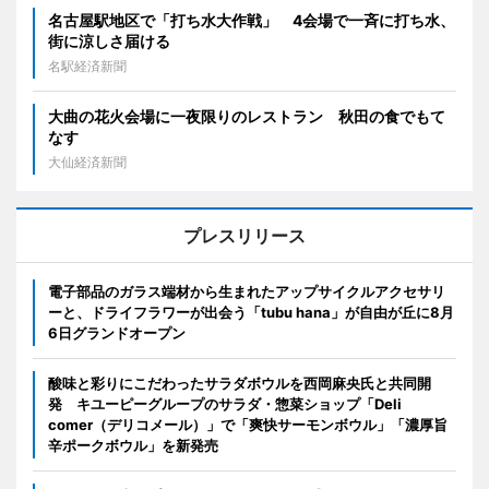
名古屋駅地区で「打ち水大作戦」 4会場で一斉に打ち水、
街に涼しさ届ける
名駅経済新聞
大曲の花火会場に一夜限りのレストラン 秋田の食でもて
なす
大仙経済新聞
プレスリリース
電子部品のガラス端材から生まれたアップサイクルアクセサリ
ーと、ドライフラワーが出会う「tubu hana」が自由が丘に8月
6日グランドオープン
酸味と彩りにこだわったサラダボウルを西岡麻央氏と共同開
発 キユーピーグループのサラダ・惣菜ショップ「Deli
comer（デリコメール）」で「爽快サーモンボウル」「濃厚旨
辛ポークボウル」を新発売