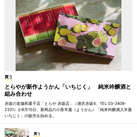
買う
とらやが新作ようかん「いちじく」 純米吟醸酒と
組み合わせ
赤坂の老舗和菓子店「とらや 赤坂店」（港区赤坂4、TEL 03-3408-
2331）が8月15日、新商品の小形羊羹（ようかん）「純米吟醸酒入羊羹
いちじく」の販売を始める。
買う