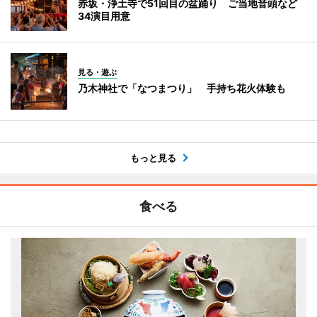
赤坂・浄土寺で51回目の盆踊り ご当地音頭など
34演目用意
見る・遊ぶ
乃木神社で「なつまつり」 手持ち花火体験も
もっと見る
食べる