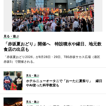
見る・遊ぶ
「赤坂夏おどり」開催へ 特設噴水や縁日、地元飲
食店の出店も
「赤坂夏おどり2026」が8月28日・29日、TBS赤坂サカス広場（港区
赤坂5）で開催される。
見る・遊ぶ
ホテルニューオータニで「おーたに夏祭り」 縁日
やAI使った科学教室も
見る・遊ぶ