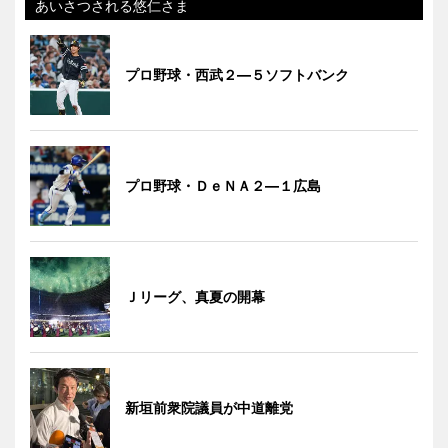
あいさつされる悠仁さま
プロ野球・西武２―５ソフトバンク
プロ野球・ＤｅＮＡ２―１広島
Ｊリーグ、真夏の開幕
新垣前衆院議員が中道離党