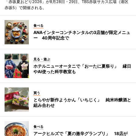
「赤坂夏おどり2026」が8月28日・29日、TBS赤坂サカス広場（港区
赤坂5）で開催される。
食べる
ANAインターコンチネンタルの3店舗が限定メニュ
ー 40周年記念で
見る・遊ぶ
ホテルニューオータニで「おーたに夏祭り」 縁日
やAI使った科学教室も
買う
とらやが新作ようかん「いちじく」 純米吟醸酒と
組み合わせ
食べる
アークヒルズで「夏の激辛グランプリ」 18店が