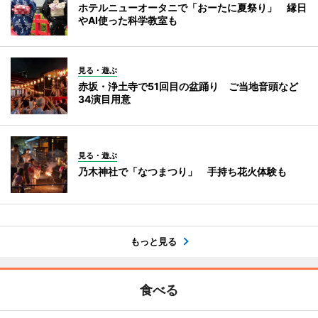
ホテルニューオータニで「おーたに夏祭り」 縁日
やAI使った科学教室も
見る・遊ぶ
赤坂・浄土寺で51回目の盆踊り ご当地音頭など
34演目用意
見る・遊ぶ
乃木神社で「なつまつり」 手持ち花火体験も
もっと見る
食べる