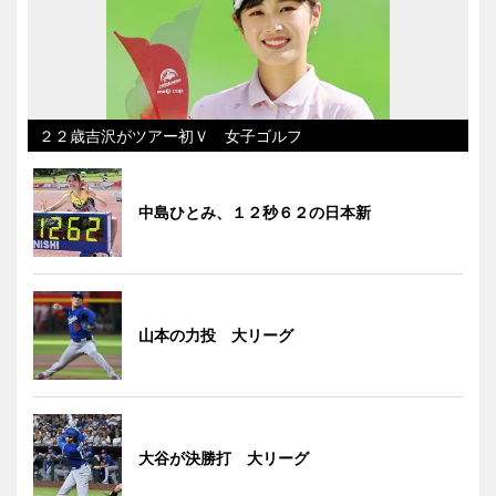
２２歳吉沢がツアー初Ｖ 女子ゴルフ
中島ひとみ、１２秒６２の日本新
山本の力投 大リーグ
大谷が決勝打 大リーグ