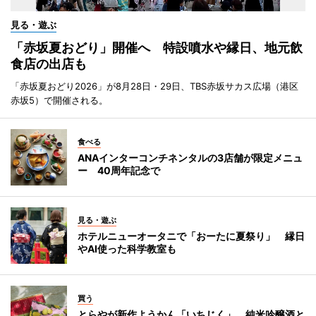
見る・遊ぶ
「赤坂夏おどり」開催へ 特設噴水や縁日、地元飲
食店の出店も
「赤坂夏おどり2026」が8月28日・29日、TBS赤坂サカス広場（港区
赤坂5）で開催される。
食べる
ANAインターコンチネンタルの3店舗が限定メニュ
ー 40周年記念で
見る・遊ぶ
ホテルニューオータニで「おーたに夏祭り」 縁日
やAI使った科学教室も
買う
とらやが新作ようかん「いちじく」 純米吟醸酒と