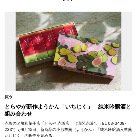
買う
とらやが新作ようかん「いちじく」 純米吟醸酒と
組み合わせ
赤坂の老舗和菓子店「とらや 赤坂店」（港区赤坂4、TEL 03-3408-
2331）が8月15日、新商品の小形羊羹（ようかん）「純米吟醸酒入羊羹
いちじく」の販売を始める。