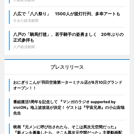
八広で「八八祭り」 1500人が提灯行列、多幸アートも
すみだ経済新聞
八戸の「騎馬打毬」、若手騎手の姿勇ましく 20年ぶりの
正式参拝も
八戸経済新聞
プレスリリース
おにぎりこんが 羽田空港第一ターミナル店が8月10日グランド
オープン！！
番組復活1周年を記念して 『マンガのラジオ supported by
viviON』地上波放送が決定！ ゲストは『宇宙兄弟』の小山宙哉
先生
映画『元メンに呼び出されたら、そこは異次元空間だった』
『新メンを募集したら、そこも異次元空間だった』主要動画配