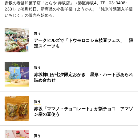
赤坂の老舗和菓子店「とらや 赤坂店」（港区赤坂4、TEL 03-3408-
2331）が8月15日、新商品の小形羊羹（ようかん）「純米吟醸酒入羊羹
いちじく」の販売を始める。
買う
アークヒルズで「トウモロコシ＆枝豆フェス」 限
定スイーツも
買う
赤坂柿山が七夕限定おかき 星形・ハート形あられ
詰め合わせ
買う
赤坂「ママノ・チョコレート」が新チョコ アマゾ
ン産の豆使う
買う