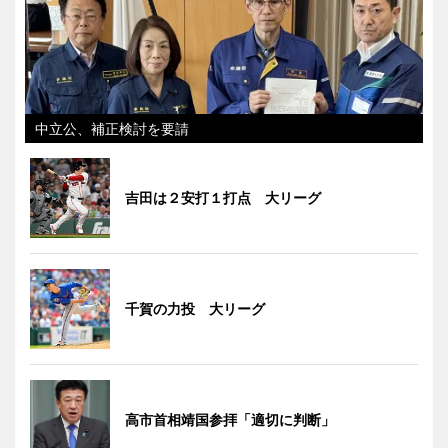
中立公、補正検討を要請
吉田は２安打１打点 大リーグ
千賀の力投 大リーグ
高市首相靖国参拝「適切に判断」