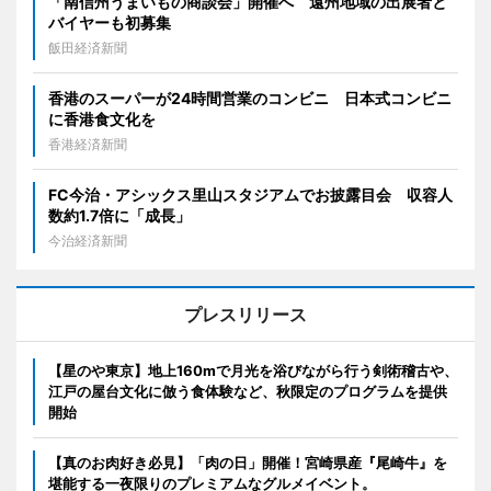
「南信州うまいもの商談会」開催へ 遠州地域の出展者と
バイヤーも初募集
飯田経済新聞
香港のスーパーが24時間営業のコンビニ 日本式コンビニ
に香港食文化を
香港経済新聞
FC今治・アシックス里山スタジアムでお披露目会 収容人
数約1.7倍に「成長」
今治経済新聞
プレスリリース
【星のや東京】地上160mで月光を浴びながら行う剣術稽古や、
江戸の屋台文化に倣う食体験など、秋限定のプログラムを提供
開始
【真のお肉好き必見】「肉の日」開催！宮崎県産『尾崎牛』を
堪能する一夜限りのプレミアムなグルメイベント。