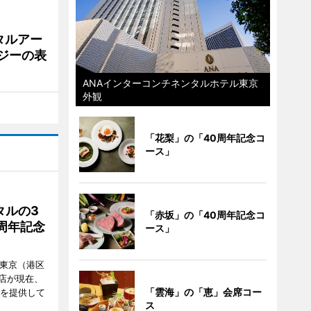
タルアー
ジーの表
ANAインターコンチネンタルホテル東京
外観
「花梨」の「40周年記念コ
ース」
タルの3
「赤坂」の「40周年記念コ
周年記念
ース」
ル東京（港区
飲食店が現在、
「雲海」の「恵」会席コー
ーを提供して
ス