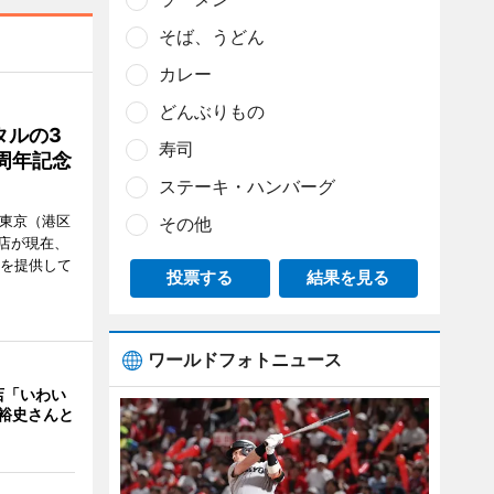
そば、うどん
カレー
どんぶりもの
タルの3
寿司
周年記念
ステーキ・ハンバーグ
ル東京（港区
その他
飲食店が現在、
ーを提供して
投票する
結果を見る
ワールドフォトニュース
店「いわい
裕史さんと