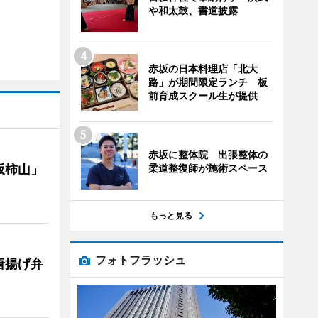
や和太鼓、書道披露
赤坂の日本料理店「北大
路」が期間限定ランチ 板
前育成スクール生が提供
赤坂に整体院 出張整体の
柔道整復師が施術スペース
坂柿山」
もっと見る
フォトフラッシュ
唐揚げ弁