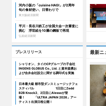
河内小阪の「cuisine HAGI」が2周年
旬の食材使い、日替わりで
東大阪経済新聞
平川・長谷川鉄工が全国大会一次審査に
挑む 浮世絵を10層の鋼板で再現
弘前経済新聞
プレスリリース
最新ニ
シャリオン、タイのCPグループの子会社
INGENS GLOBUS Co., Ltd. と資本提携お
よび合弁会社設立に関する調印式を実施
日本最大級 都市型ダンスミュージックフェ
スティバル 1日目にZedd
B2B Knock2、2日目にAlessoが登
場！ 「ULTRA JAPAN 2026」アー
ティスト出演日程公開！