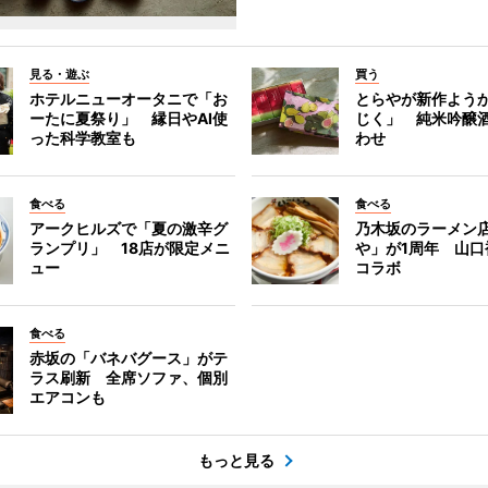
見る・遊ぶ
買う
ホテルニューオータニで「お
とらやが新作よう
ーたに夏祭り」 縁日やAI使
じく」 純米吟醸
った科学教室も
わせ
食べる
食べる
アークヒルズで「夏の激辛グ
乃木坂のラーメン
ランプリ」 18店が限定メニ
や」が1周年 山口
ュー
コラボ
食べる
赤坂の「バネバグース」がテ
ラス刷新 全席ソファ、個別
エアコンも
もっと見る