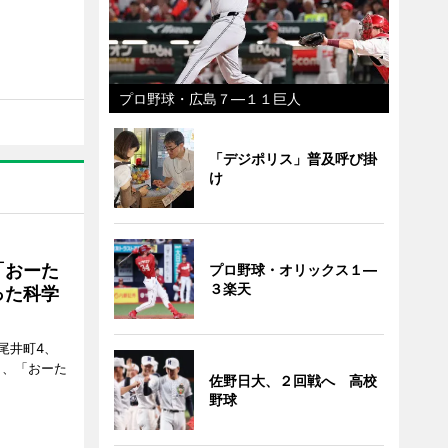
プロ野球・広島７―１１巨人
「デジポリス」普及呼び掛
け
「おーた
プロ野球・オリックス１―
３楽天
った科学
尾井町4、
・9日、「おーた
佐野日大、２回戦へ 高校
野球