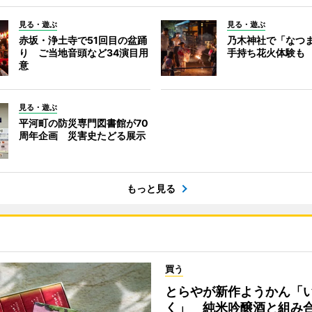
見る・遊ぶ
見る・遊ぶ
赤坂・浄土寺で51回目の盆踊
乃木神社で「なつ
り ご当地音頭など34演目用
手持ち花火体験も
意
見る・遊ぶ
平河町の防災専門図書館が70
周年企画 災害史たどる展示
もっと見る
買う
とらやが新作ようかん「
く」 純米吟醸酒と組み