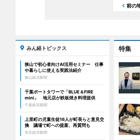
前の
みん経トピックス
特集
狭山で初心者向けAI活用セミナー 仕事
や暮らしに使える実践法紹介
狭山経済新聞
千葉ポートタワーで「BLUE＆FIRE
mini」 地元店が鉄板焼き料理提供
千葉経済新聞
上里町の児童生徒16人が町長らと意見交
換 議場で町への提案、再質問も
本庄経済新聞