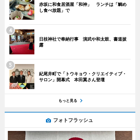
赤坂に和食居酒屋「和神」 ランチは「鯛め
し食べ放題」で
日枝神社で奉納行事 演武や和太鼓、書道披
露
紀尾井町で「トウキョウ・クリエイティブ・
サロン」開幕式 本田翼さん登壇
もっと見る
フォトフラッシュ