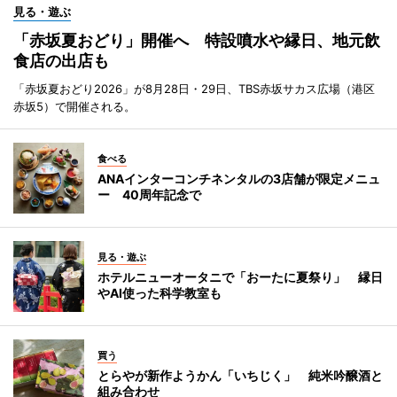
見る・遊ぶ
「赤坂夏おどり」開催へ 特設噴水や縁日、地元飲
食店の出店も
「赤坂夏おどり2026」が8月28日・29日、TBS赤坂サカス広場（港区
赤坂5）で開催される。
食べる
ANAインターコンチネンタルの3店舗が限定メニュ
ー 40周年記念で
見る・遊ぶ
ホテルニューオータニで「おーたに夏祭り」 縁日
やAI使った科学教室も
買う
とらやが新作ようかん「いちじく」 純米吟醸酒と
組み合わせ