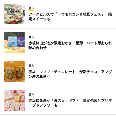
買う
アークヒルズで「トウモロコシ＆枝豆フェス」 限
定スイーツも
買う
赤坂柿山が七夕限定おかき 星形・ハート形あられ
詰め合わせ
買う
赤坂「ママノ・チョコレート」が新チョコ アマゾ
ン産の豆使う
買う
赤坂松葉屋が「母の日」ギフト 限定包装とプリザ
ーブドフラワーも