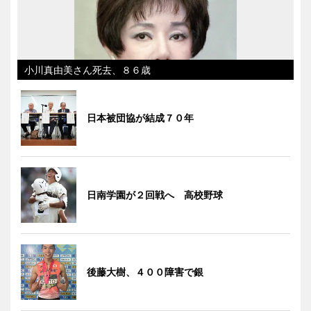
小川真由美さん死去、８６歳
日本被団協が結成７０年
日南学園が２回戦へ 高校野球
後藤大樹、４００障害で銀