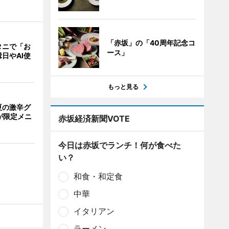
「赤坂」の「40周年記念コ
タニで「お
ース」
日やAI使
もっと見る
夏の激辛グ
が限定メニ
赤坂経済新聞VOTE
今日は赤坂でランチ！何が食べた
い？
和食・和定食
中華
イタリアン
ラーメン