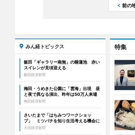
前の
みん経トピックス
特集
飯田「ギャラリー南無」の睡蓮池 赤い
スイレンが見頃迎える
飯田経済新聞
梅田・うめきた公園に「雲海」出現 昼
と夜で異なる演出、昨年は50万人来場
梅田経済新聞
さいたまで「はちみつワークショッ
プ」 ミツバチを知り生活考える機会に
大宮経済新聞