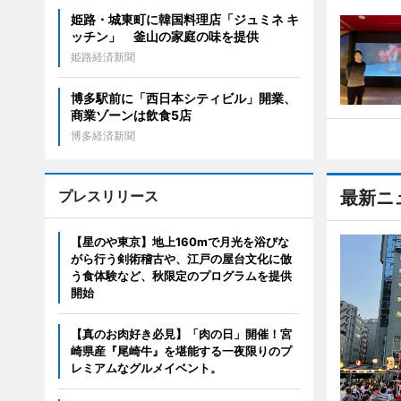
姫路・城東町に韓国料理店「ジュミネ キ
ッチン」 釜山の家庭の味を提供
姫路経済新聞
博多駅前に「西日本シティビル」開業、
商業ゾーンは飲食5店
博多経済新聞
プレスリリース
最新ニ
【星のや東京】地上160mで月光を浴びな
がら行う剣術稽古や、江戸の屋台文化に倣
う食体験など、秋限定のプログラムを提供
開始
【真のお肉好き必見】「肉の日」開催！宮
崎県産『尾崎牛』を堪能する一夜限りのプ
レミアムなグルメイベント。