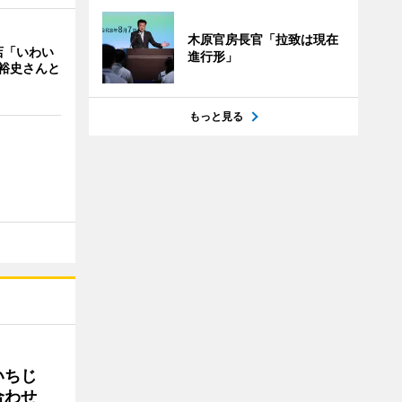
木原官房長官「拉致は現在
店「いわい
進行形」
裕史さんと
もっと見る
いちじ
合わせ