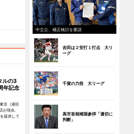
中立公、補正検討を要請
吉田は２安打１打点 大リ
ーグ
タルの3
千賀の力投 大リーグ
周年記念
ル東京（港区
飲食店が現在、
高市首相靖国参拝「適切に
ーを提供して
判断」