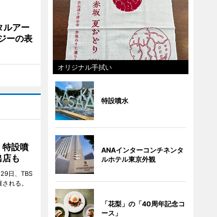
タルアー
ジーの表
オリジナル手拭い
特設噴水
 特設噴
ANAインターコンチネンタ
出店も
ルホテル東京外観
29日、TBS
催される。
「花梨」の「40周年記念コ
ース」