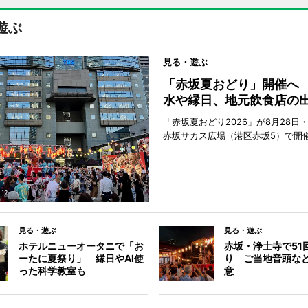
遊ぶ
見る・遊ぶ
「赤坂夏おどり」開催へ
水や縁日、地元飲食店の
「赤坂夏おどり2026」が8月28日・
赤坂サカス広場（港区赤坂5）で開
見る・遊ぶ
見る・遊ぶ
ホテルニューオータニで「お
赤坂・浄土寺で51
ーたに夏祭り」 縁日やAI使
り ご当地音頭など
った科学教室も
意