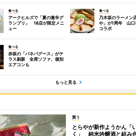
食べる
食べる
アークヒルズで「夏の激辛グ
乃木坂のラーメン
ランプリ」 18店が限定メニ
や」が1周年 山口
ュー
コラボ
食べる
赤坂の「バネバグース」がテ
ラス刷新 全席ソファ、個別
エアコンも
もっと見る
買う
とらやが新作ようかん「
く」 純米吟醸酒と組み