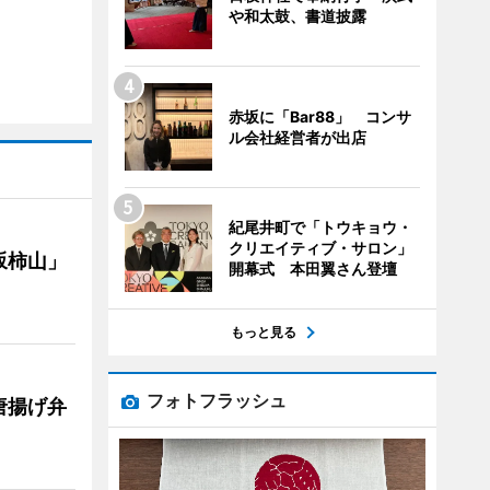
や和太鼓、書道披露
赤坂に「Bar88」 コンサ
ル会社経営者が出店
紀尾井町で「トウキョウ・
クリエイティブ・サロン」
坂柿山」
開幕式 本田翼さん登壇
もっと見る
フォトフラッシュ
唐揚げ弁