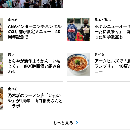
食べる
見る・遊ぶ
ANAインターコンチネンタル
ホテルニューオー
の3店舗が限定メニュー 40
ーたに夏祭り」 縁
周年記念で
った科学教室も
買う
食べる
とらやが新作ようかん「いち
アークヒルズで「
じく」 純米吟醸酒と組み合
ランプリ」 18店
わせ
ュー
食べる
乃木坂のラーメン店「いわい
や」が1周年 山口裕史さんと
コラボ
もっと見る