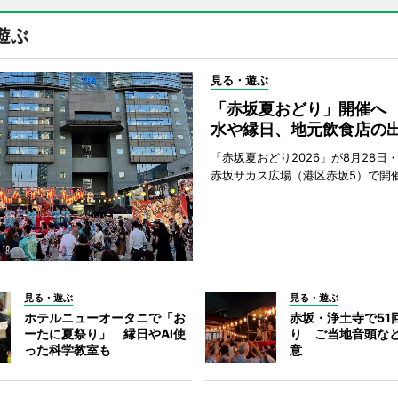
遊ぶ
見る・遊ぶ
「赤坂夏おどり」開催へ
水や縁日、地元飲食店の
「赤坂夏おどり2026」が8月28日・
赤坂サカス広場（港区赤坂5）で開
見る・遊ぶ
見る・遊ぶ
ホテルニューオータニで「お
赤坂・浄土寺で51
ーたに夏祭り」 縁日やAI使
り ご当地音頭など
った科学教室も
意