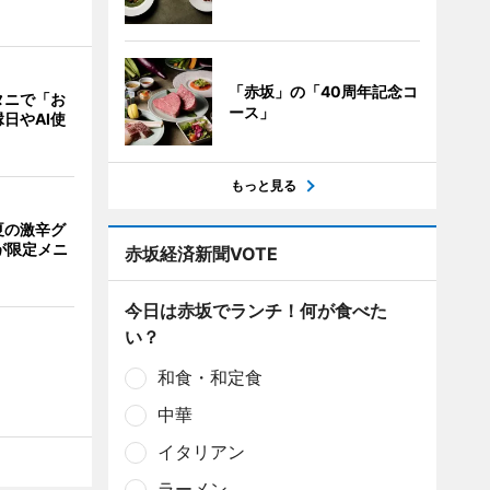
「赤坂」の「40周年記念コ
タニで「お
ース」
日やAI使
もっと見る
夏の激辛グ
が限定メニ
赤坂経済新聞VOTE
今日は赤坂でランチ！何が食べた
い？
和食・和定食
中華
イタリアン
ラーメン