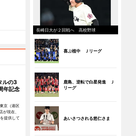
長崎日大が２回戦へ 高校野球
喜ぶ植中 Ｊリーグ
タルの3
鹿島、逆転で白星発進 Ｊ
リーグ
周年記念
ル東京（港区
飲食店が現在、
ーを提供して
あいさつされる悠仁さま