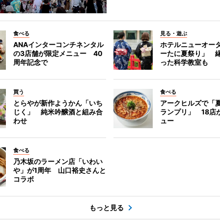
食べる
見る・遊ぶ
ANAインターコンチネンタル
ホテルニューオー
の3店舗が限定メニュー 40
ーたに夏祭り」 縁
周年記念で
った科学教室も
買う
食べる
とらやが新作ようかん「いち
アークヒルズで「
じく」 純米吟醸酒と組み合
ランプリ」 18店
わせ
ュー
食べる
乃木坂のラーメン店「いわい
や」が1周年 山口裕史さんと
コラボ
もっと見る