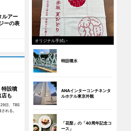
タルアー
ジーの表
オリジナル手拭い
特設噴水
 特設噴
ANAインターコンチネンタ
出店も
ルホテル東京外観
29日、TBS
催される。
「花梨」の「40周年記念コ
ース」