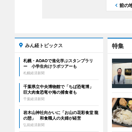
前の
みん経トピックス
特集
札幌・AOAOで進化学ぶスタンプラリ
ー 小学生向けラボツアーも
札幌経済新聞
千葉県立中央博物館で「ちば恐竜博」
巨大肉食恐竜や海の捕食者も
千葉経済新聞
岩木山神社向かいに「お山の花彩食堂 龍
の憩」 和食職人の夫婦が経営
弘前経済新聞