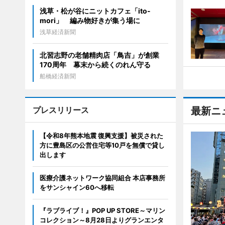
浅草・松が谷にニットカフェ「ito-
mori」 編み物好きが集う場に
浅草経済新聞
北習志野の老舗精肉店「鳥吉」が創業
170周年 幕末から続くのれん守る
船橋経済新聞
プレスリリース
最新ニ
【令和8年熊本地震 復興支援】被災された
方に豊島区の公営住宅等10戸を無償で貸し
出します
医療介護ネットワーク協同組合 本店事務所
をサンシャイン60へ移転
『ラブライブ！』POP UP STORE～マリン
コレクション～8月28日よりグランエンタ