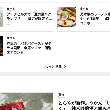
食べる
食べる
アークヒルズで「夏の激辛グ
乃木坂のラーメン
ランプリ」 18店が限定メニ
や」が1周年 山口
ュー
コラボ
食べる
赤坂の「バネバグース」がテ
ラス刷新 全席ソファ、個別
エアコンも
もっと見る
買う
とらやが新作ようかん「
く」 純米吟醸酒と組み