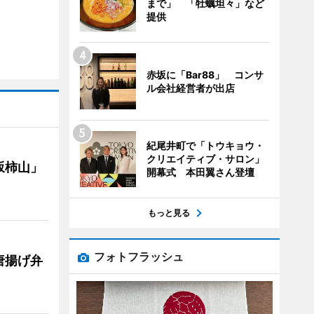
まで」 「牡蠣坦々」など
提供
赤坂に「Bar88」 コンサ
ル会社経営者が出店
紀尾井町で「トウキョウ・
クリエイティブ・サロン」
坂柿山」
開幕式 本田翼さん登壇
もっと見る
フォトフラッシュ
唐揚げ弁