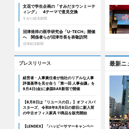
文花で学生企画の「すみだタウンミーテ
ィング」 4テーマで意見交換
すみだ経済新聞
沼津発祥の医学研究会「U-TECH」開催
へ 関係者らが沼津市長を表敬訪問
沼津経済新聞
プレスリリース
最新ニ
経営者・人事責任者が他社のリアルな人事
評価基準を見せ合う「第一回 人事会議」を
9月4日(金)に参謀BAR新宿で開催
【8月8日は「リユースの日」】オフィスバ
スターズ、令和8年8月8日の節目に新入荷
の中古オフィス家具 11商品を販売開始
【LENDEX】「ハッピーサマーキャンペー