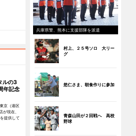
兵庫県警、熊本に支援部隊を派遣
村上、２５号ソロ 大リー
グ
タルの3
悠仁さま、朝食作りに参加
周年記念
ル東京（港区
飲食店が現在、
青森山田が２回戦へ 高校
ーを提供して
野球