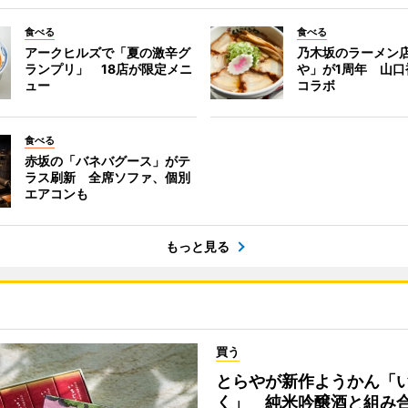
食べる
食べる
アークヒルズで「夏の激辛グ
乃木坂のラーメン
ランプリ」 18店が限定メニ
や」が1周年 山口
ュー
コラボ
食べる
赤坂の「バネバグース」がテ
ラス刷新 全席ソファ、個別
エアコンも
もっと見る
買う
とらやが新作ようかん「
く」 純米吟醸酒と組み