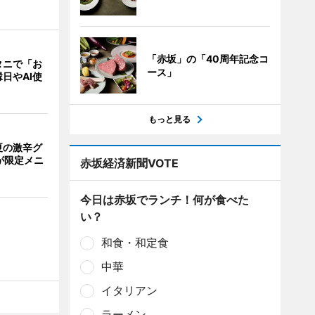
「赤坂」の「40周年記念コ
タニで「お
ース」
日やAI使
もっと見る
夏の激辛グ
が限定メニ
赤坂経済新聞VOTE
今日は赤坂でランチ！何が食べた
い？
和食・和定食
中華
イタリアン
ラーメン