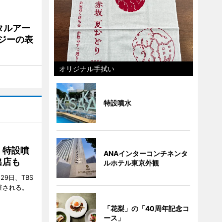
タルアー
ジーの表
オリジナル手拭い
特設噴水
 特設噴
ANAインターコンチネンタ
出店も
ルホテル東京外観
29日、TBS
催される。
「花梨」の「40周年記念コ
ース」