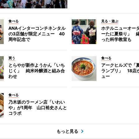
食べる
見る・遊ぶ
ANAインターコンチネンタル
ホテルニューオー
の3店舗が限定メニュー 40
ーたに夏祭り」 縁
周年記念で
った科学教室も
買う
食べる
とらやが新作ようかん「いち
アークヒルズで「
じく」 純米吟醸酒と組み合
ランプリ」 18店
わせ
ュー
食べる
乃木坂のラーメン店「いわい
や」が1周年 山口裕史さんと
コラボ
もっと見る