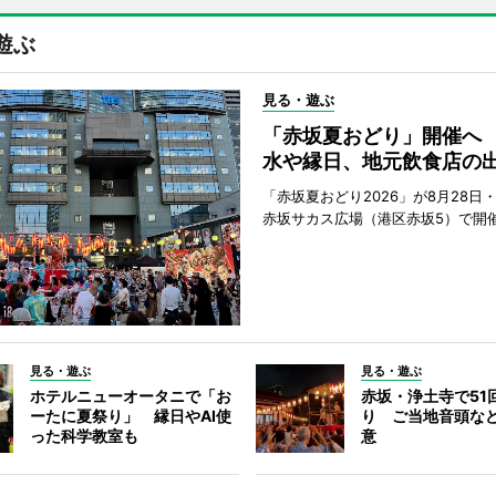
遊ぶ
見る・遊ぶ
「赤坂夏おどり」開催へ
水や縁日、地元飲食店の
「赤坂夏おどり2026」が8月28日・
赤坂サカス広場（港区赤坂5）で開
見る・遊ぶ
見る・遊ぶ
ホテルニューオータニで「お
赤坂・浄土寺で51
ーたに夏祭り」 縁日やAI使
り ご当地音頭など
った科学教室も
意