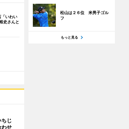
松山は２６位 米男子ゴル
店「いわい
フ
裕史さんと
もっと見る
いちじ
合わせ