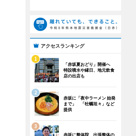
アクセスランキング
「赤坂夏おどり」開催へ
特設噴水や縁日、地元飲食
店の出店も
赤坂に「夜中ラーメン 始発
まで」 「牡蠣坦々」など
提供
赤坂に整体院 出張整体の