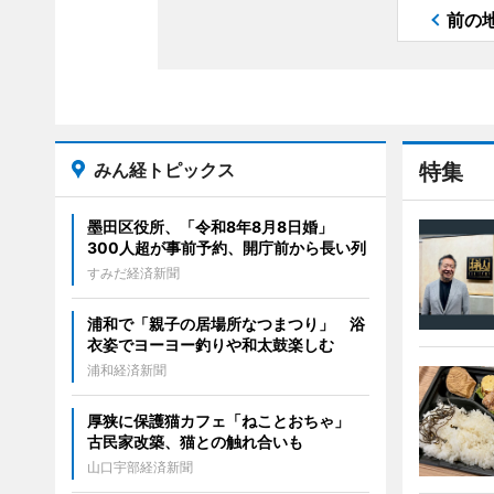
前の
みん経トピックス
特集
墨田区役所、「令和8年8月8日婚」
300人超が事前予約、開庁前から長い列
すみだ経済新聞
浦和で「親子の居場所なつまつり」 浴
衣姿でヨーヨー釣りや和太鼓楽しむ
浦和経済新聞
厚狭に保護猫カフェ「ねことおちゃ」
古民家改築、猫との触れ合いも
山口宇部経済新聞