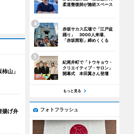
柔道整復師が施術スペース
赤坂サカス広場で「江戸盆
踊り」 3000人来場、
「赤坂茜彩」締めくくる
紀尾井町で「トウキョウ・
クリエイティブ・サロン」
坂柿山」
開幕式 本田翼さん登壇
もっと見る
フォトフラッシュ
唐揚げ弁