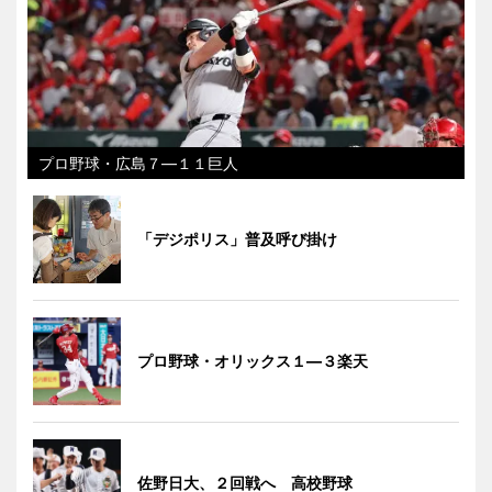
プロ野球・広島７―１１巨人
「デジポリス」普及呼び掛け
プロ野球・オリックス１―３楽天
佐野日大、２回戦へ 高校野球