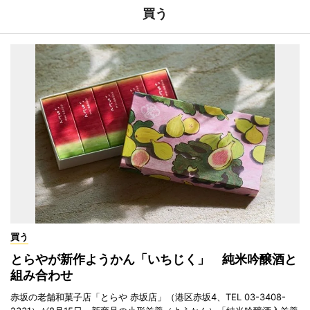
買う
買う
とらやが新作ようかん「いちじく」 純米吟醸酒と
組み合わせ
赤坂の老舗和菓子店「とらや 赤坂店」（港区赤坂4、TEL 03-3408-