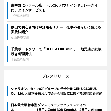
東中野にハラール店 トルコケバブとインドカレー売り
に、タイムサービスも
中野経済新聞
狭山で初心者向けAI活用セミナー 仕事や暮らしに使える
実践法紹介
狭山経済新聞
千葉ポートタワーで「BLUE＆FIRE mini」 地元店が鉄板
焼き料理提供
千葉経済新聞
プレスリリース
シャリオン、タイのCPグループの子会社INGENS GLOBUS
Co., Ltd. と資本提携および合弁会社設立に関する調印式を実施
日本最大級 都市型ダンスミュージックフェスティバ
ル 1日目にZedd B2B Knock2、2日目にAlesso