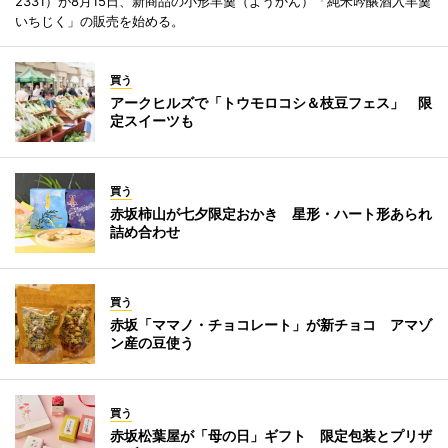
2331）が8月15日、新商品の小形羊羹（ようかん）「純米吟醸酒入羊羹
いちじく」の販売を始める。
買う
アークヒルズで「トウモロコシ＆枝豆フェス」 限
定スイーツも
買う
赤坂柿山が七夕限定おかき 星形・ハート形あられ
詰め合わせ
買う
赤坂「ママノ・チョコレート」が新チョコ アマゾ
ン産の豆使う
買う
赤坂松葉屋が「母の日」ギフト 限定包装とプリザ