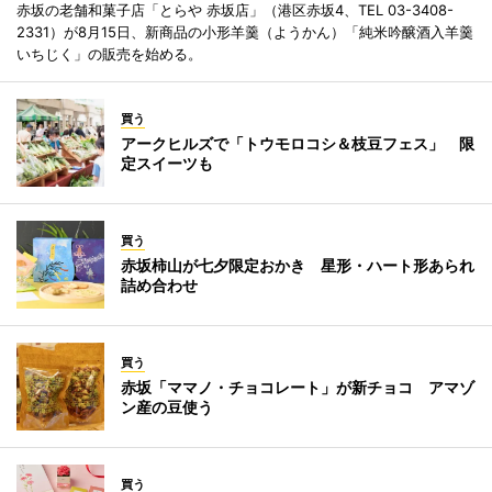
赤坂の老舗和菓子店「とらや 赤坂店」（港区赤坂4、TEL 03-3408-
2331）が8月15日、新商品の小形羊羹（ようかん）「純米吟醸酒入羊羹
いちじく」の販売を始める。
買う
アークヒルズで「トウモロコシ＆枝豆フェス」 限
定スイーツも
買う
赤坂柿山が七夕限定おかき 星形・ハート形あられ
詰め合わせ
買う
赤坂「ママノ・チョコレート」が新チョコ アマゾ
ン産の豆使う
買う