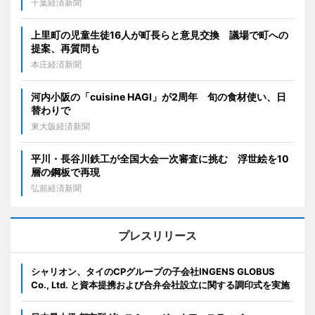
千葉経済新聞
上里町の児童生徒16人が町長らと意見交換 議場で町への
提案、再質問も
本庄経済新聞
河内小阪の「cuisine HAGI」が2周年 旬の食材使い、日
替わりで
東大阪経済新聞
平川・長谷川鉄工が全国大会一次審査に挑む 浮世絵を10
層の鋼板で再現
弘前経済新聞
プレスリリース
シャリオン、タイのCPグループの子会社INGENS GLOBUS
Co., Ltd. と資本提携および合弁会社設立に関する調印式を実施