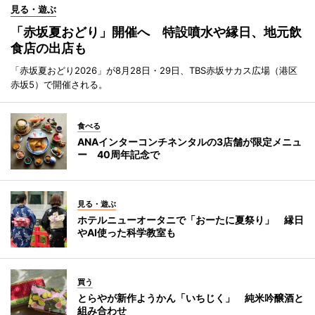
見る・遊ぶ
「赤坂夏おどり」開催へ 特設噴水や縁日、地元飲
食店の出店も
「赤坂夏おどり2026」が8月28日・29日、TBS赤坂サカス広場（港区
赤坂5）で開催される。
食べる
ANAインターコンチネンタルの3店舗が限定メニュ
ー 40周年記念で
見る・遊ぶ
ホテルニューオータニで「おーたに夏祭り」 縁日
やAI使った科学教室も
買う
とらやが新作ようかん「いちじく」 純米吟醸酒と
組み合わせ