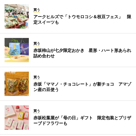
買う
アークヒルズで「トウモロコシ＆枝豆フェス」 限
定スイーツも
買う
赤坂柿山が七夕限定おかき 星形・ハート形あられ
詰め合わせ
買う
赤坂「ママノ・チョコレート」が新チョコ アマゾ
ン産の豆使う
買う
赤坂松葉屋が「母の日」ギフト 限定包装とプリザ
ーブドフラワーも