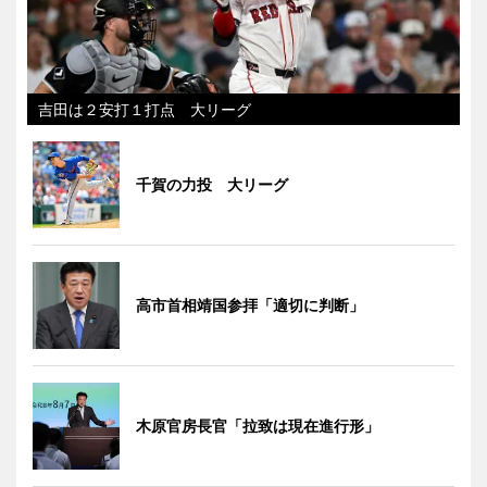
吉田は２安打１打点 大リーグ
千賀の力投 大リーグ
高市首相靖国参拝「適切に判断」
木原官房長官「拉致は現在進行形」