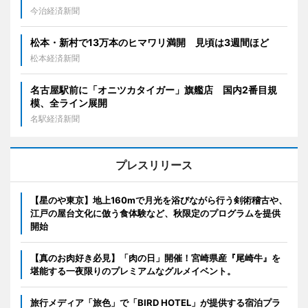
今治経済新聞
松本・新村で13万本のヒマワリ満開 見頃は3週間ほど
松本経済新聞
名古屋駅前に「オニツカタイガー」旗艦店 国内2番目規
模、全ライン展開
名駅経済新聞
プレスリリース
【星のや東京】地上160mで月光を浴びながら行う剣術稽古や、
江戸の屋台文化に倣う食体験など、秋限定のプログラムを提供
開始
【真のお肉好き必見】「肉の日」開催！宮崎県産『尾崎牛』を
堪能する一夜限りのプレミアムなグルメイベント。
旅行メディア「旅色」で「BIRD HOTEL」が提供する宿泊プラ