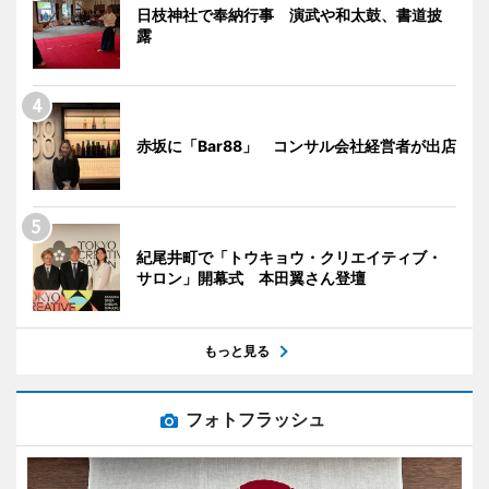
日枝神社で奉納行事 演武や和太鼓、書道披
露
赤坂に「Bar88」 コンサル会社経営者が出店
紀尾井町で「トウキョウ・クリエイティブ・
サロン」開幕式 本田翼さん登壇
もっと見る
フォトフラッシュ