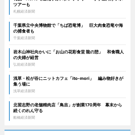
ツアーも
札幌経済新聞
千葉県立中央博物館で「ちば恐竜博」 巨大肉食恐竜や海
の捕食者も
千葉経済新聞
岩木山神社向かいに「お山の花彩食堂 龍の憩」 和食職人
の夫婦が経営
弘前経済新聞
浅草・松が谷にニットカフェ「ito-mori」 編み物好きが
集う場に
浅草経済新聞
北習志野の老舗精肉店「鳥吉」が創業170周年 幕末から
続くのれん守る
船橋経済新聞