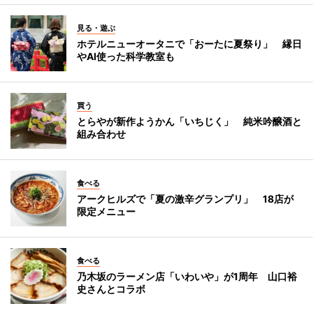
見る・遊ぶ
ホテルニューオータニで「おーたに夏祭り」 縁日
やAI使った科学教室も
買う
とらやが新作ようかん「いちじく」 純米吟醸酒と
組み合わせ
食べる
アークヒルズで「夏の激辛グランプリ」 18店が
限定メニュー
食べる
乃木坂のラーメン店「いわいや」が1周年 山口裕
史さんとコラボ