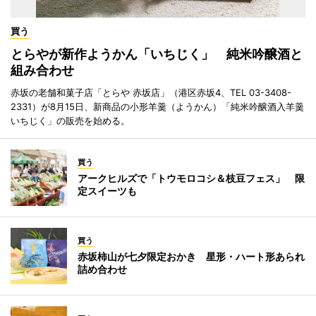
買う
とらやが新作ようかん「いちじく」 純米吟醸酒と
組み合わせ
赤坂の老舗和菓子店「とらや 赤坂店」（港区赤坂4、TEL 03-3408-
2331）が8月15日、新商品の小形羊羹（ようかん）「純米吟醸酒入羊羹
いちじく」の販売を始める。
買う
アークヒルズで「トウモロコシ＆枝豆フェス」 限
定スイーツも
買う
赤坂柿山が七夕限定おかき 星形・ハート形あられ
詰め合わせ