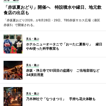
「赤坂夏おどり」開催へ 特設噴水や縁日、地元飲
食店の出店も
「赤坂夏おどり2026」が8月28日・29日、TBS赤坂サカス広場（港区
赤坂5）で開催される。
見る・遊ぶ
ホテルニューオータニで「おーたに夏祭り」 縁日
やAI使った科学教室も
見る・遊ぶ
赤坂・浄土寺で51回目の盆踊り ご当地音頭など
34演目用意
見る・遊ぶ
乃木神社で「なつまつり」 手持ち花火体験も