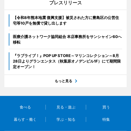
プレスリリース
【令和8年熊本地震 復興支援】被災された方に豊島区の公営住
宅等10戸を無償で貸し出します
医療介護ネットワーク協同組合 本店事務所をサンシャイン60へ
移転
『ラブライブ！』POP UP STORE～マリンコレクション～8月
28日よりグランエンタス（秋葉原オノデンビル1F）にて期間限
定オープン！
もっと見る
食べる
見る・遊ぶ
買う
暮らす・働く
学ぶ・知る
特集