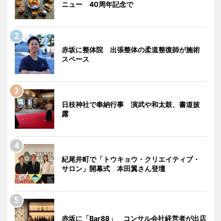
ニュー 40周年記念で
赤坂に整体院 出張整体の柔道整復師が施術
スペース
日枝神社で奉納行事 演武や和太鼓、書道披
露
紀尾井町で「トウキョウ・クリエイティブ・
サロン」開幕式 本田翼さん登壇
赤坂に「Bar88」 コンサル会社経営者が出店