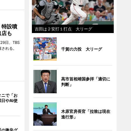
 特設噴
吉田は２安打１打点 大リーグ
出店も
29日、TBS
催される。
千賀の力投 大リーグ
高市首相靖国参拝「適切に
判断」
タニで「お
日やAI使
木原官房長官「拉致は現在
進行形」
夏の激辛グ