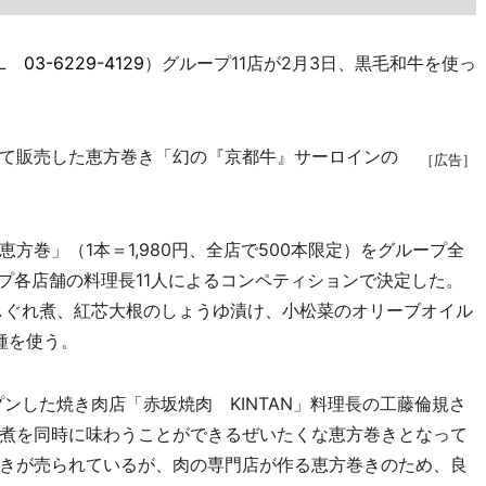
EL
03-6229-4129
）グループ11店が2月3日、黒毛和牛を使っ
て販売した恵方巻き「幻の『京都牛』サーロインの
［広告］
巻」（1本＝1,980円、全店で500本限定）をグループ全
プ各店舗の料理長11人によるコンペティションで決定した。
しぐれ煮、紅芯大根のしょうゆ漬け、小松菜のオリーブオイル
種を使う。
ンした焼き肉店「赤坂焼肉 KINTAN」料理長の工藤倫規さ
煮を同時に味わうことができるぜいたくな恵方巻きとなって
きが売られているが、肉の専門店が作る恵方巻きのため、良