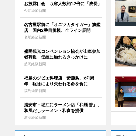
お披露目会 収容人数約1.7倍に「成長」
今治経済新聞
名古屋駅前に「オニツカタイガー」旗艦
店 国内2番目規模、全ライン展開
名駅経済新聞
盛岡観光コンベンション協会が山車参加
者募集 伝統に触れるきっかけに
盛岡経済新聞
福島のジビエ料理店「猪鹿鳥」が1周
年 駆除により失われる命を食に
福島経済新聞
浦安市・堀江にラーメン店「和麺 善」、
和風だしラーメン・和食を提供
浦安経済新聞