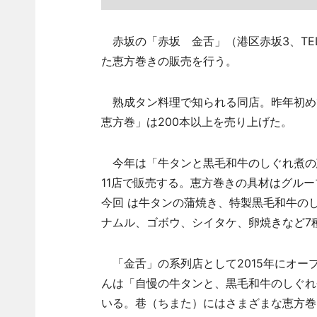
赤坂の「赤坂 金舌」（港区赤坂3、T
た恵方巻きの販売を行う。
熟成タン料理で知られる同店。昨年初め
恵方巻」は200本以上を売り上げた。
今年は「牛タンと黒毛和牛のしぐれ煮の恵方
11店で販売する。恵方巻きの具材はグルー
今回 は牛タンの蒲焼き、特製黒毛和牛の
ナムル、ゴボウ、シイタケ、卵焼きなど7
「金舌」の系列店として2015年にオープ
んは「自慢の牛タンと、黒毛和牛のしぐれ
いる。巷（ちまた）にはさまざまな恵方巻