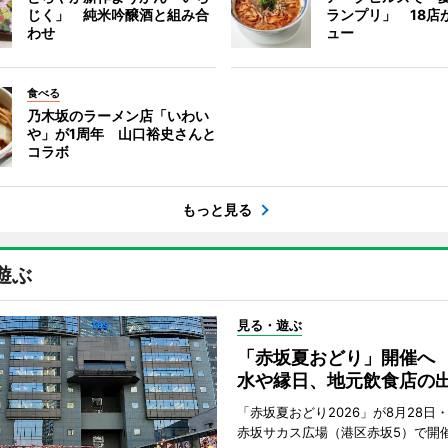
じく」 純米吟醸酒と組み合
ランプリ」 18店
わせ
ュー
食べる
乃木坂のラーメン店「いわい
や」が1周年 山口裕史さんと
コラボ
もっと見る
遊ぶ
見る・遊ぶ
「赤坂夏おどり」開催へ
水や縁日、地元飲食店の
「赤坂夏おどり2026」が8月28日・
赤坂サカス広場（港区赤坂5）で開