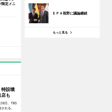
が限定メニ
ＥＰＡ視野に議論継続
もっと見る
 特設噴
出店も
29日、TBS
催される。