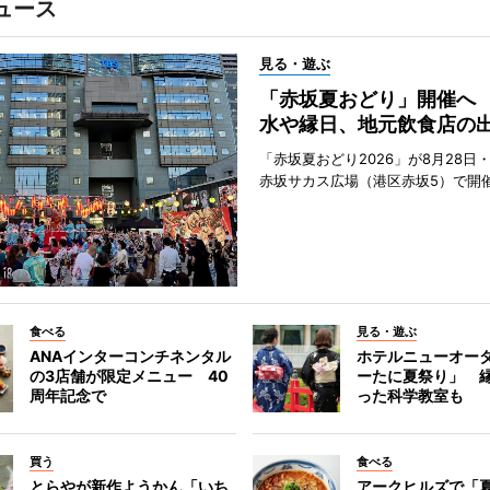
ュース
見る・遊ぶ
「赤坂夏おどり」開催へ
水や縁日、地元飲食店の
「赤坂夏おどり2026」が8月28日・
赤坂サカス広場（港区赤坂5）で開
食べる
見る・遊ぶ
ANAインターコンチネンタル
ホテルニューオー
の3店舗が限定メニュー 40
ーたに夏祭り」 縁
周年記念で
った科学教室も
買う
食べる
とらやが新作ようかん「いち
アークヒルズで「