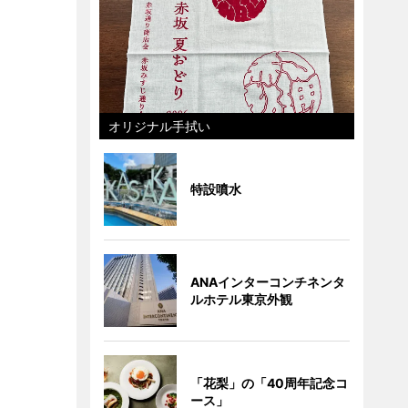
オリジナル手拭い
特設噴水
ANAインターコンチネンタ
ルホテル東京外観
「花梨」の「40周年記念コ
ース」