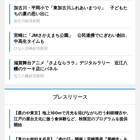
加古川・平岡小で「東加古川ふれあいまつり」 子どもた
ちの夏の思い出に
加古川経済新聞
宮崎に「JMさかえまち公園」 公民連携でにぎわい創出、
中高生タイムも
ひなた宮崎経済新聞
滋賀舞台アニメ「さよならララ」デジタルラリー 近江八
幡のケーキ店にパネル
近江八幡経済新聞
プレスリリース
【星のや東京】地上160mで月光を浴びながら行う剣術稽古や、
江戸の屋台文化に倣う食体験など、秋限定のプログラムを提供
開始
【真のお肉好き必見】「肉の日」開催！宮崎県産『尾崎牛』を