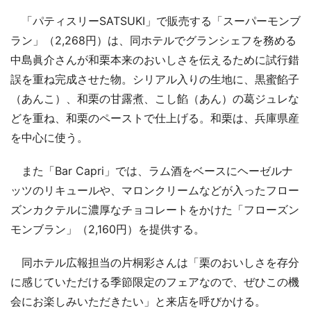
「パティスリーSATSUKI」で販売する「スーパーモンブ
ラン」（2,268円）は、同ホテルでグランシェフを務める
中島眞介さんが和栗本来のおいしさを伝えるために試行錯
誤を重ね完成させた物。シリアル入りの生地に、黒蜜餡子
（あんこ）、和栗の甘露煮、こし餡（あん）の葛ジュレな
どを重ね、和栗のペーストで仕上げる。和栗は、兵庫県産
を中心に使う。
また「Bar Capri」では、ラム酒をベースにヘーゼルナ
ッツのリキュールや、マロンクリームなどが入ったフロー
ズンカクテルに濃厚なチョコレートをかけた「フローズン
モンブラン」（2,160円）を提供する。
同ホテル広報担当の片桐彩さんは「栗のおいしさを存分
に感じていただける季節限定のフェアなので、ぜひこの機
会にお楽しみいただきたい」と来店を呼びかける。