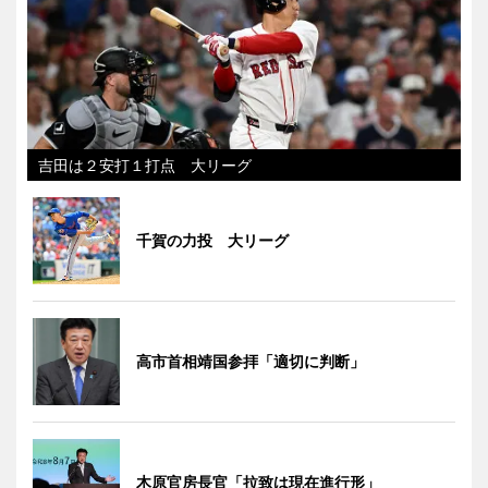
吉田は２安打１打点 大リーグ
千賀の力投 大リーグ
高市首相靖国参拝「適切に判断」
木原官房長官「拉致は現在進行形」