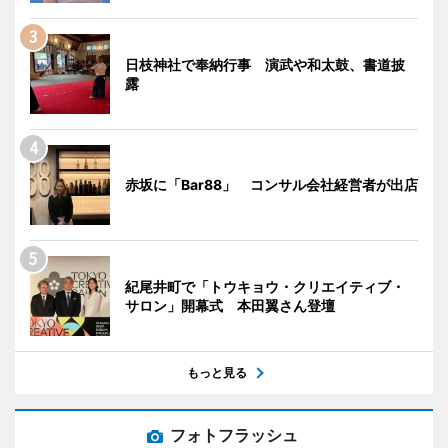
日枝神社で奉納行事 演武や和太鼓、書道披
露
赤坂に「Bar88」 コンサル会社経営者が出店
紀尾井町で「トウキョウ・クリエイティブ・
サロン」開幕式 本田翼さん登壇
もっと見る
フォトフラッシュ