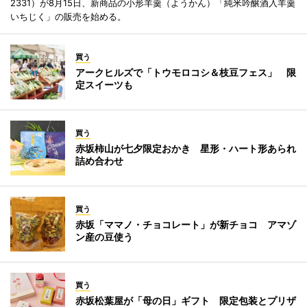
2331）が8月15日、新商品の小形羊羹（ようかん）「純米吟醸酒入羊羹
いちじく」の販売を始める。
買う
アークヒルズで「トウモロコシ＆枝豆フェス」 限
定スイーツも
買う
赤坂柿山が七夕限定おかき 星形・ハート形あられ
詰め合わせ
買う
赤坂「ママノ・チョコレート」が新チョコ アマゾ
ン産の豆使う
買う
赤坂松葉屋が「母の日」ギフト 限定包装とプリザ