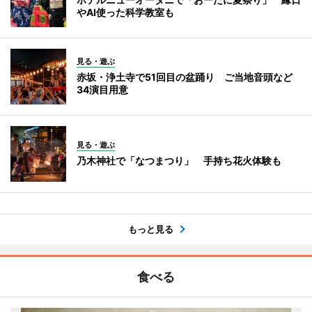
やAI使った科学教室も
見る・遊ぶ
赤坂・浄土寺で51回目の盆踊り ご当地音頭など
34演目用意
見る・遊ぶ
乃木神社で「なつまつり」 手持ち花火体験も
もっと見る
食べる