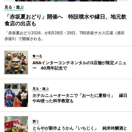
見る・遊ぶ
「赤坂夏おどり」開催へ 特設噴水や縁日、地元飲
食店の出店も
「赤坂夏おどり2026」が8月28日・29日、TBS赤坂サカス広場（港区
赤坂5）で開催される。
食べる
ANAインターコンチネンタルの3店舗が限定メニュ
ー 40周年記念で
見る・遊ぶ
ホテルニューオータニで「おーたに夏祭り」 縁日
やAI使った科学教室も
買う
とらやが新作ようかん「いちじく」 純米吟醸酒と