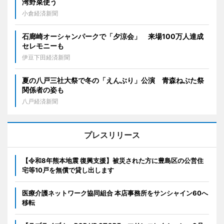
湾野菜使う
小倉経済新聞
石廊崎オーシャンパークで「夕涼会」 来場100万人達成
セレモニーも
伊豆下田経済新聞
夏の八戸三社大祭で冬の「えんぶり」公演 青森ねぶた祭
関係者の姿も
八戸経済新聞
プレスリリース
【令和8年熊本地震 復興支援】被災された方に豊島区の公営住
宅等10戸を無償で貸し出します
医療介護ネットワーク協同組合 本店事務所をサンシャイン60へ
移転