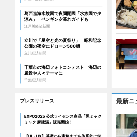
葛西臨海水族園で夜間開園「水族園で夕
涼み」 ペンギン夕暮れガイドも
江戸川経済新聞
立川で「星空と光の夏祭り」 昭和記念
公園の夜空にドローン500機
立川経済新聞
千葉市の海辺フォトコンテスト 海辺の
風景や人々テーマに
千葉経済新聞
プレスリリース
最新ニ
EXPO2025 公式ライセンス商品「黒ミャク
ミャク 麻辣湯」販売開始！
【UI・UX】基礎から実務までを体系的に学