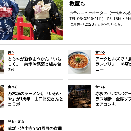
教室も
ホテルニューオータニ（千代田区紀
TEL 03-3265-1111）で8月8日
に夏祭り2026」が開催される。
買う
食べる
とらやが新作ようかん「いち
アークヒルズで「
じく」 純米吟醸酒と組み合
ランプリ」 18店
わせ
ュー
食べる
食べる
乃木坂のラーメン店「いわい
赤坂の「バネバグ
や」が1周年 山口裕史さんと
ラス刷新 全席ソ
コラボ
エアコンも
見る・遊ぶ
赤坂・浄土寺で51回目の盆踊