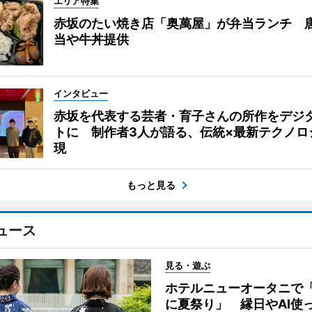
エリア特集
赤坂のたい焼き店「奥萬屋」が弁当ランチ 
当や牛丼提供
インタビュー
赤坂を代表する芸者・育子さんの所作をデジ
トに 制作者3人が語る、伝統×最新テクノロ
現
もっと見る
ュース
見る・遊ぶ
ホテルニューオータニで
に夏祭り」 縁日やAI使