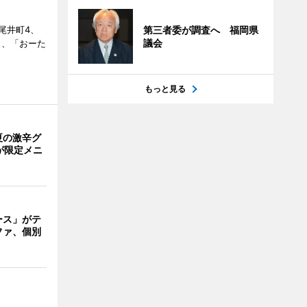
尾井町4、
第三者委が調査へ 福岡県
議会
・9日、「おーた
もっと見る
夏の激辛グ
が限定メニ
ース」がテ
ファ、個別