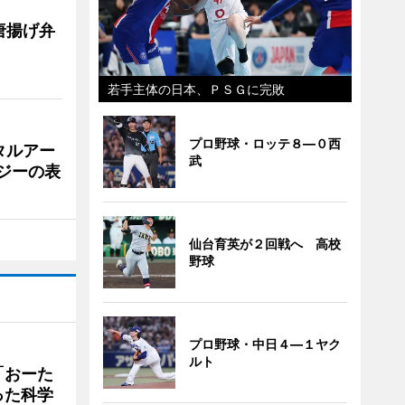
唐揚げ弁
若手主体の日本、ＰＳＧに完敗
プロ野球・ロッテ８―０西
タルアー
武
ジーの表
仙台育英が２回戦へ 高校
野球
プロ野球・中日４―１ヤク
ルト
「おーた
った科学