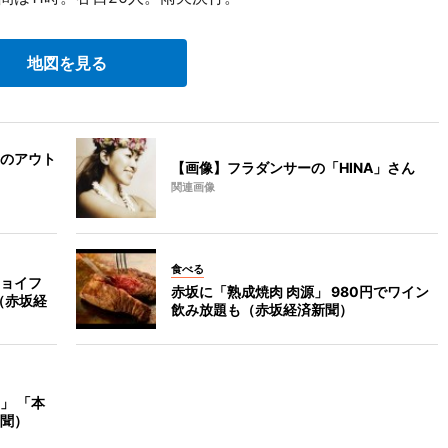
地図を見る
のアウト
【画像】フラダンサーの「HINA」さん
関連画像
食べる
ョイフ
赤坂に「熟成焼肉 肉源」 980円でワイン
（赤坂経
飲み放題も（赤坂経済新聞）
」 「本
聞）