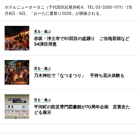
ホテルニューオータニ（千代田区紀尾井町4、TEL 03-3265-1111）で8
月8日・9日、「おーたに夏祭り2026」が開催される。
見る・遊ぶ
赤坂・浄土寺で51回目の盆踊り ご当地音頭など
34演目用意
見る・遊ぶ
乃木神社で「なつまつり」 手持ち花火体験も
見る・遊ぶ
平河町の防災専門図書館が70周年企画 災害史た
どる展示