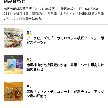
組み合わせ
赤坂の老舗和菓子店「とらや 赤坂店」（港区赤坂4、TEL 03-3408-
2331）が8月15日、新商品の小形羊羹（ようかん）「純米吟醸酒入羊羹
いちじく」の販売を始める。
買う
アークヒルズで「トウモロコシ＆枝豆フェス」 限
定スイーツも
買う
赤坂柿山が七夕限定おかき 星形・ハート形あられ
詰め合わせ
買う
赤坂「ママノ・チョコレート」が新チョコ アマゾ
ン産の豆使う