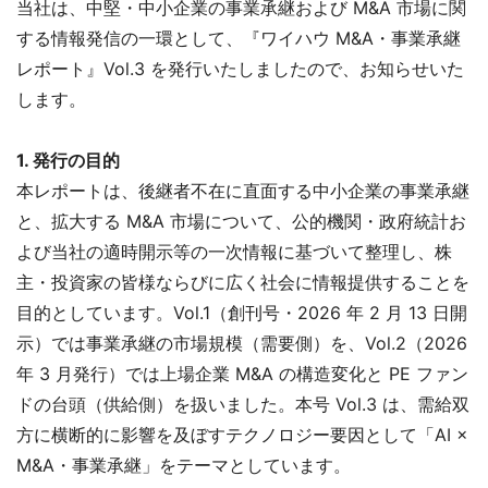
当社は、中堅・中小企業の事業承継および M&A 市場に関
する情報発信の一環として、『ワイハウ M&A・事業承継
レポート』Vol.3 を発行いたしましたので、お知らせいた
します。
1. 発行の目的
本レポートは、後継者不在に直面する中小企業の事業承継
と、拡大する M&A 市場について、公的機関・政府統計お
よび当社の適時開示等の一次情報に基づいて整理し、株
主・投資家の皆様ならびに広く社会に情報提供することを
目的としています。Vol.1（創刊号・2026 年 2 月 13 日開
示）では事業承継の市場規模（需要側）を、Vol.2（2026
年 3 月発行）では上場企業 M&A の構造変化と PE ファン
ドの台頭（供給側）を扱いました。本号 Vol.3 は、需給双
方に横断的に影響を及ぼすテクノロジー要因として「AI ×
M&A・事業承継」をテーマとしています。