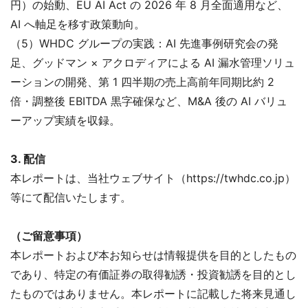
円）の始動、EU AI Act の 2026 年 8 月全面適用など、
AI へ軸足を移す政策動向。
（5）WHDC グループの実践：AI 先進事例研究会の発
足、グッドマン × アクロディアによる AI 漏水管理ソリュ
ーションの開発、第 1 四半期の売上高前年同期比約 2
倍・調整後 EBITDA 黒字確保など、M&A 後の AI バリュ
ーアップ実績を収録。
3. 配信
本レポートは、当社ウェブサイト（https://twhdc.co.jp）
等にて配信いたします。
（ご留意事項）
本レポートおよび本お知らせは情報提供を目的としたもの
であり、特定の有価証券の取得勧誘・投資勧誘を目的とし
たものではありません。本レポートに記載した将来見通し