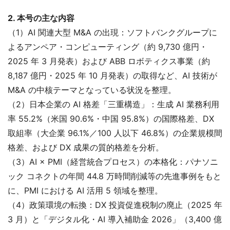
2. 本号の主な内容
（1）AI 関連大型 M&A の出現：ソフトバンクグループに
よるアンペア・コンピューティング（約 9,730 億円・
2025 年 3 月発表）および ABB ロボティクス事業（約
8,187 億円・2025 年 10 月発表）の取得など、AI 技術が
M&A の中核テーマとなっている状況を整理。
（2）日本企業の AI 格差「三重構造」：生成 AI 業務利用
率 55.2%（米国 90.6%・中国 95.8%）の国際格差、DX
取組率（大企業 96.1%／100 人以下 46.8%）の企業規模間
格差、および DX 成果の質的格差を分析。
（3）AI × PMI（経営統合プロセス）の本格化：パナソニ
ック コネクトの年間 44.8 万時間削減等の先進事例をもと
に、PMI における AI 活用 5 領域を整理。
（4）政策環境の転換：DX 投資促進税制の廃止（2025 年
3 月）と「デジタル化・AI 導入補助金 2026」（3,400 億