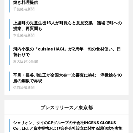
焼き料理提供
千葉経済新聞
上里町の児童生徒16人が町長らと意見交換 議場で町への
提案、再質問も
本庄経済新聞
河内小阪の「cuisine HAGI」が2周年 旬の食材使い、日
替わりで
東大阪経済新聞
平川・長谷川鉄工が全国大会一次審査に挑む 浮世絵を10
層の鋼板で再現
弘前経済新聞
プレスリリース／東京都
シャリオン、タイのCPグループの子会社INGENS GLOBUS
Co., Ltd. と資本提携および合弁会社設立に関する調印式を実施