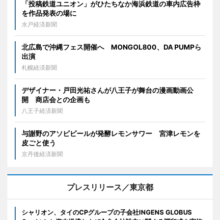
「投稿鉄道ユニオン」がひたちなか海浜鉄道の車内広告枠
を作品発表の場に
水戸経済新聞
北広島で沖縄フェス開催へ MONGOL800、DA PUMPら
出演
札幌経済新聞
デザイナー・戸田光祐さんが八王子が舞台の漫画動画公
開 商店会との企画も
八王子経済新聞
与謝野のアソビビールが発酵レモンサワー 宮津レモンを
皮ごと使う
京丹後経済新聞
プレスリリース／東京都
シャリオン、タイのCPグループの子会社INGENS GLOBUS