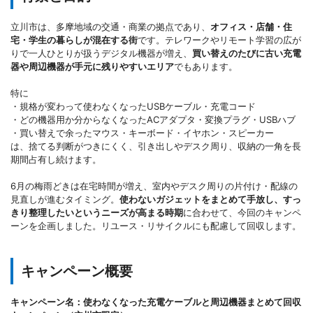
立川市は、多摩地域の交通・商業の拠点であり、
オフィス・店舗・住
宅・学生の暮らしが混在する街
です。テレワークやリモート学習の広が
りで一人ひとりが扱うデジタル機器が増え、
買い替えのたびに古い充電
器や周辺機器が手元に残りやすいエリア
でもあります。
特に
・規格が変わって使わなくなったUSBケーブル・充電コード
・どの機器用か分からなくなったACアダプタ・変換プラグ・USBハブ
・買い替えで余ったマウス・キーボード・イヤホン・スピーカー
は、捨てる判断がつきにくく、引き出しやデスク周り、収納の一角を長
期間占有し続けます。
6月の梅雨どきは在宅時間が増え、室内やデスク周りの片付け・配線の
見直しが進むタイミング。
使わないガジェットをまとめて手放し、すっ
きり整理したいというニーズが高まる時期
に合わせて、今回のキャンペ
ーンを企画しました。リユース・リサイクルにも配慮して回収します。
キャンペーン概要
キャンペーン名：使わなくなった充電ケーブルと周辺機器まとめて回収