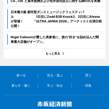
Co., Ltd. と資本提携および合弁会社設立に関する調印式を実施
日本最大級 都市型ダンスミュージックフェスティバ
ル 1日目にZedd B2B Knock2、2日目にAlesso
が登場！ 「ULTRA JAPAN 2026」アーティスト出演日程
公開！
Nigel Cabournが愛した表参道に、彼の“好き”を詰め込んだ関
東最大店舗がオープン。
もっと見る
食べる
見る・遊ぶ
買う
暮らす・働く
学ぶ・知る
特集