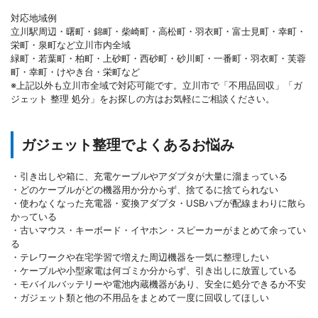
対応地域例
立川駅周辺・曙町・錦町・柴崎町・高松町・羽衣町・富士見町・幸町・
栄町・泉町など立川市内全域
緑町・若葉町・柏町・上砂町・西砂町・砂川町・一番町・羽衣町・芙蓉
町・幸町・けやき台・栄町など
※上記以外も立川市全域で対応可能です。立川市で「不用品回収」「ガ
ジェット 整理 処分」をお探しの方はお気軽にご相談ください。
ガジェット整理でよくあるお悩み
・引き出しや箱に、充電ケーブルやアダプタが大量に溜まっている
・どのケーブルがどの機器用か分からず、捨てるに捨てられない
・使わなくなった充電器・変換アダプタ・USBハブが配線まわりに散ら
かっている
・古いマウス・キーボード・イヤホン・スピーカーがまとめて余ってい
る
・テレワークや在宅学習で増えた周辺機器を一気に整理したい
・ケーブルや小型家電は何ゴミか分からず、引き出しに放置している
・モバイルバッテリーや電池内蔵機器があり、安全に処分できるか不安
・ガジェット類と他の不用品をまとめて一度に回収してほしい