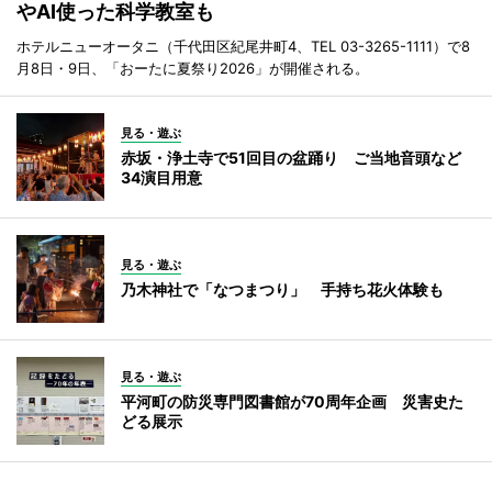
やAI使った科学教室も
ホテルニューオータニ（千代田区紀尾井町4、TEL 03-3265-1111）で8
月8日・9日、「おーたに夏祭り2026」が開催される。
見る・遊ぶ
赤坂・浄土寺で51回目の盆踊り ご当地音頭など
34演目用意
見る・遊ぶ
乃木神社で「なつまつり」 手持ち花火体験も
見る・遊ぶ
平河町の防災専門図書館が70周年企画 災害史た
どる展示