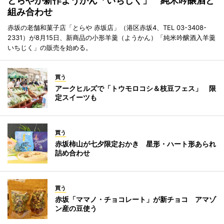
とらやが新作ようかん「いちじく」 純米吟醸酒と
組み合わせ
赤坂の老舗和菓子店「とらや 赤坂店」（港区赤坂4、TEL 03-3408-
2331）が8月15日、新商品の小形羊羹（ようかん）「純米吟醸酒入羊羹
いちじく」の販売を始める。
買う
アークヒルズで「トウモロコシ＆枝豆フェス」 限
定スイーツも
買う
赤坂柿山が七夕限定おかき 星形・ハート形あられ
詰め合わせ
買う
赤坂「ママノ・チョコレート」が新チョコ アマゾ
ン産の豆使う