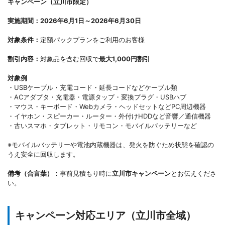
キャンペーン（立川市限定）
実施期間：2026年6月1日～2026年6月30日
対象条件：
定額パックプランをご利用のお客様
割引内容：
対象品を含む回収で
最大1,000円割引
対象例
・USBケーブル・充電コード・延長コードなどケーブル類
・ACアダプタ・充電器・電源タップ・変換プラグ・USBハブ
・マウス・キーボード・Webカメラ・ヘッドセットなどPC周辺機器
・イヤホン・スピーカー・ルーター・外付けHDDなど音響／通信機器
・古いスマホ・タブレット・リモコン・モバイルバッテリーなど
※モバイルバッテリーや電池内蔵機器は、発火を防ぐため状態を確認の
うえ安全に回収します。
備考（合言葉）：
事前見積もり時に
立川市キャンペーン
とお伝えくださ
い。
キャンペーン対応エリア（立川市全域）