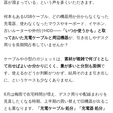
器が溜まっている」という声を多くいただきます。
何本もあるUSBケーブル、どの機器用か分からなくなった
充電器、使わなくなったマウスやキーボード、イヤホン、
古いルーターや外付けHDD――
「いつか使うかも」と取
っておいた充電ケーブルと周辺機器
が、引き出しやデスク
周りを長期間占有していませんか？
ケーブルや小型のガジェットは、
素材が複雑で何ゴミとし
て出せばよいか分かりにくく、量が多いと分別も面倒
で
す。使えるかどうか判断がつかず、結局そのまま引き出し
に、というケースも少なくありません。
6月は梅雨で在宅時間が増え、デスク周りや配線まわりを
見直したくなる時期。上半期の買い替えで旧機器が出るこ
とも重なります。
「充電ケーブル 処分」「充電器 処分」