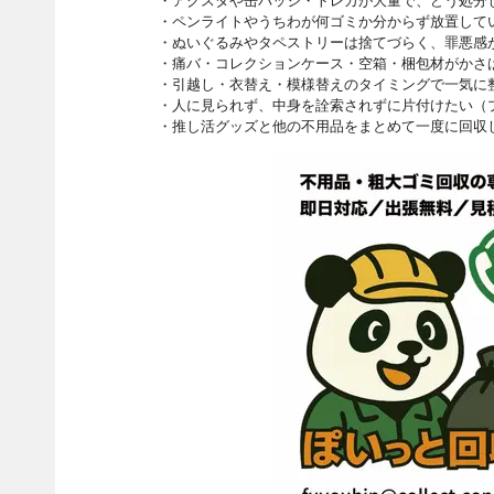
・アクスタや缶バッジ・トレカが大量で、どう処分
・ペンライトやうちわが何ゴミか分からず放置して
・ぬいぐるみやタペストリーは捨てづらく、罪悪感
・痛バ・コレクションケース・空箱・梱包材がかさ
・引越し・衣替え・模様替えのタイミングで一気に
・人に見られず、中身を詮索されずに片付けたい（
・推し活グッズと他の不用品をまとめて一度に回収