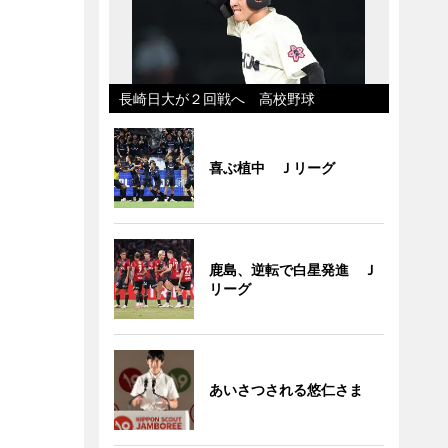
長崎日大が２回戦へ 高校野球
喜ぶ植中 Ｊリーグ
鹿島、逆転で白星発進 Ｊ
リーグ
あいさつされる悠仁さま