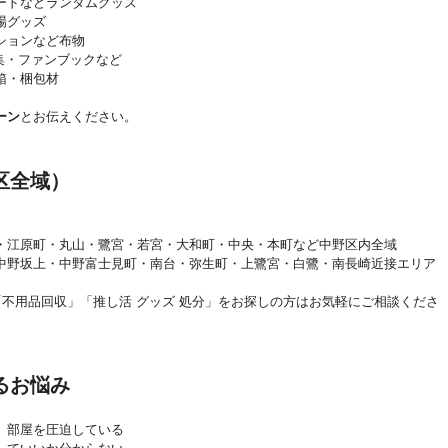
ードなどランダムグッズ
場グッズ
ションなど布物
画集・ファンブックなど
箱・梱包材
ーン
とお伝えください。
区全域）
・江原町・丸山・鷺宮・若宮・大和町・中央・本町など中野区内全域
中野坂上・中野富士見町・南台・弥生町・上鷺宮・白鷺・南長崎近接エリア
不用品回収」「推し活 グッズ 処分」をお探しの方はお気軽にご相談くださ
るお悩み
、部屋を圧迫している