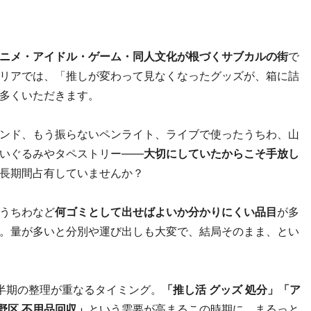
ニメ・アイドル・ゲーム・同人文化が根づくサブカルの街
で
リアでは、「推しが変わって見なくなったグッズが、箱に詰
多くいただきます。
ンド、もう振らないペンライト、ライブで使ったうちわ、山
いぐるみやタペストリー――
大切にしていたからこそ手放し
長期間占有していませんか？
うちわなど
何ゴミとして出せばよいか分かりにくい品目
が多
。量が多いと分別や運び出しも大変で、結局そのまま、とい
半期の整理が重なるタイミング。
「推し活 グッズ 処分」「ア
野区 不用品回収」
という需要が高まるこの時期に、まるっと