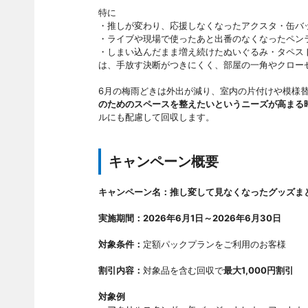
特に
・推しが変わり、応援しなくなったアクスタ・缶バ
・ライブや現場で使ったあと出番のなくなったペン
・しまい込んだまま増え続けたぬいぐるみ・タペス
は、手放す決断がつきにくく、部屋の一角やクロー
6月の梅雨どきは外出が減り、室内の片付けや模様
のためのスペースを整えたいというニーズが高まる
ルにも配慮して回収します。
キャンペーン概要
キャンペーン名：推し変して見なくなったグッズま
実施期間：2026年6月1日～2026年6月30日
対象条件：
定額パックプランをご利用のお客様
割引内容：
対象品を含む回収で
最大1,000円割引
対象例