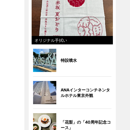
オリジナル手拭い
特設噴水
ANAインターコンチネンタ
ルホテル東京外観
「花梨」の「40周年記念コ
ース」