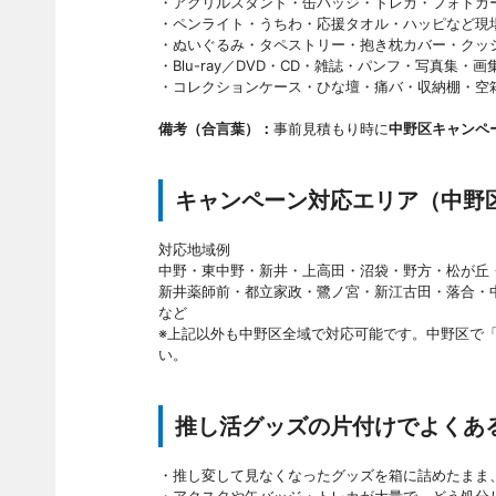
・アクリルスタンド・缶バッジ・トレカ・フォトカ
・ペンライト・うちわ・応援タオル・ハッピなど現
・ぬいぐるみ・タペストリー・抱き枕カバー・クッ
・Blu-ray／DVD・CD・雑誌・パンフ・写真集・
・コレクションケース・ひな壇・痛バ・収納棚・空
備考（合言葉）：
事前見積もり時に
中野区キャンペ
キャンペーン対応エリア（中野
対応地域例
中野・東中野・新井・上高田・沼袋・野方・松が丘
新井薬師前・都立家政・鷺ノ宮・新江古田・落合・
など
※上記以外も中野区全域で対応可能です。中野区で「
い。
推し活グッズの片付けでよくあ
・推し変して見なくなったグッズを箱に詰めたまま