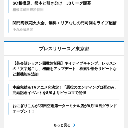
SC相模原、熊本と引き分け J3リーグ開幕
相模原町田経済新聞
関門海峡花火大会、無料エリアなしの門司側をライブ配信
小倉経済新聞
プレスリリース／東京都
【英会話レッスン回数無制限】ネイティブキャンプ、レッスン
の「文字起こし」機能をアップデート 検索や部分リピートな
ど新機能を追加
本編完結＆TVアニメ化決定！「悪役のエンディングは死のみ」
完結記念イベントを8/9よりピッコマで開催
おにぎりこんが 羽田空港第一ターミナル店が8月10日グランド
オープン！！
もっと見る