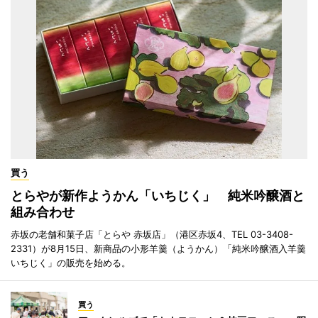
買う
とらやが新作ようかん「いちじく」 純米吟醸酒と
組み合わせ
赤坂の老舗和菓子店「とらや 赤坂店」（港区赤坂4、TEL 03-3408-
2331）が8月15日、新商品の小形羊羹（ようかん）「純米吟醸酒入羊羹
いちじく」の販売を始める。
買う