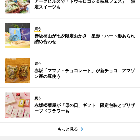
アークヒルズで「トウモロコシ＆枝豆フェス」 限
定スイーツも
買う
赤坂柿山が七夕限定おかき 星形・ハート形あられ
詰め合わせ
買う
赤坂「ママノ・チョコレート」が新チョコ アマゾ
ン産の豆使う
買う
赤坂松葉屋が「母の日」ギフト 限定包装とプリザ
ーブドフラワーも
もっと見る