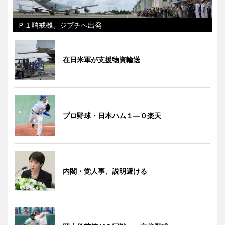
Ｐ１哨戒機、ジブチへ出発
在日米軍が支援物資輸送
プロ野球・日本ハム１―０楽天
内閣・党人事、説明避ける