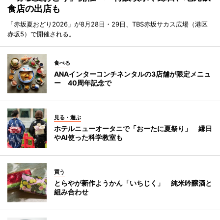
食店の出店も
「赤坂夏おどり2026」が8月28日・29日、TBS赤坂サカス広場（港区
赤坂5）で開催される。
食べる
ANAインターコンチネンタルの3店舗が限定メニュ
ー 40周年記念で
見る・遊ぶ
ホテルニューオータニで「おーたに夏祭り」 縁日
やAI使った科学教室も
買う
とらやが新作ようかん「いちじく」 純米吟醸酒と
組み合わせ