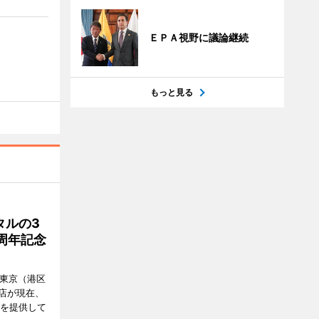
ＥＰＡ視野に議論継続
もっと見る
タルの3
周年記念
ル東京（港区
飲食店が現在、
ーを提供して