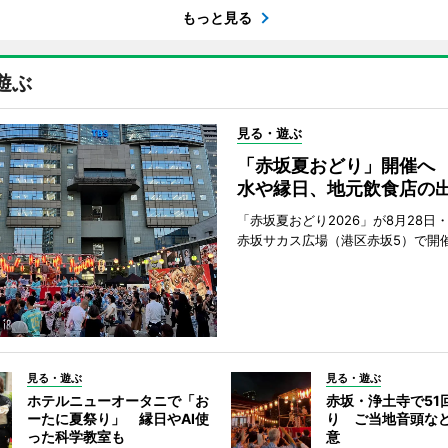
もっと見る
遊ぶ
見る・遊ぶ
「赤坂夏おどり」開催へ
水や縁日、地元飲食店の
「赤坂夏おどり2026」が8月28日・
赤坂サカス広場（港区赤坂5）で開
見る・遊ぶ
見る・遊ぶ
ホテルニューオータニで「お
赤坂・浄土寺で51
ーたに夏祭り」 縁日やAI使
り ご当地音頭など
った科学教室も
意