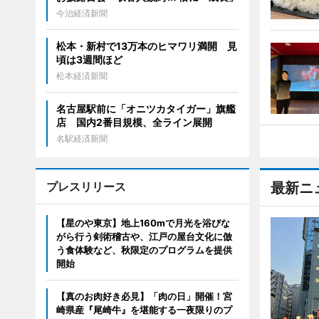
今治経済新聞
松本・新村で13万本のヒマワリ満開 見
頃は3週間ほど
松本経済新聞
名古屋駅前に「オニツカタイガー」旗艦
店 国内2番目規模、全ライン展開
名駅経済新聞
プレスリリース
最新ニ
【星のや東京】地上160mで月光を浴びな
がら行う剣術稽古や、江戸の屋台文化に倣
う食体験など、秋限定のプログラムを提供
開始
【真のお肉好き必見】「肉の日」開催！宮
崎県産『尾崎牛』を堪能する一夜限りのプ