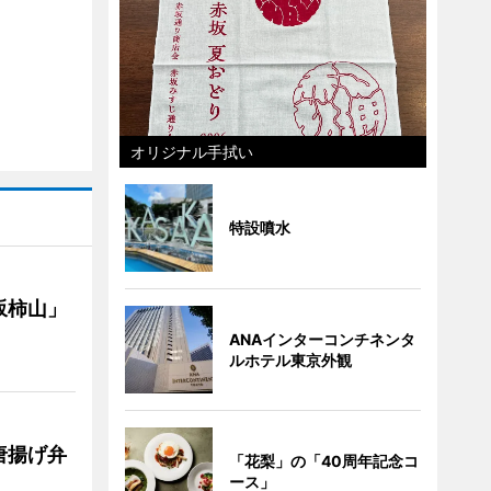
オリジナル手拭い
特設噴水
坂柿山」
ANAインターコンチネンタ
ルホテル東京外観
唐揚げ弁
「花梨」の「40周年記念コ
ース」