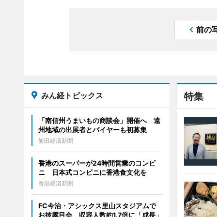
前の
みん経トピックス
特集
「南信州うまいもの商談会」開催へ 遠
州地域の出展者とバイヤーも初募集
飯田経済新聞
香港のスーパーが24時間営業のコンビ
ニ 日本式コンビニに香港食文化を
香港経済新聞
FC今治・アシックス里山スタジアムで
お披露目会 収容人数約1.7倍に「成長」