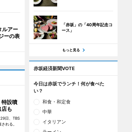
「赤坂」の「40周年記念コ
タルアー
ース」
ジーの表
もっと見る
赤坂経済新聞VOTE
今日は赤坂でランチ！何が食べた
い？
和食・和定食
 特設噴
出店も
中華
29日、TBS
イタリアン
催される。
ラーメン