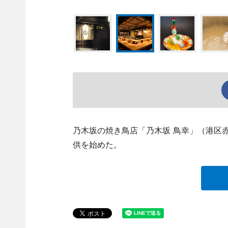
乃木坂の焼き鳥店「乃木坂 鳥幸」（港区赤坂9、
供を始めた。