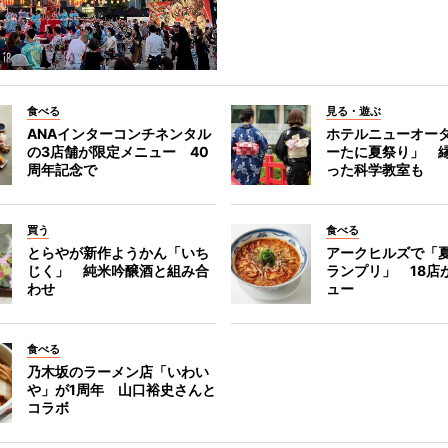
食べる
見る・遊ぶ
ANAインターコンチネンタル
ホテルニューオー
の3店舗が限定メニュー 40
ーたに夏祭り」 縁
周年記念で
った科学教室も
買う
食べる
とらやが新作ようかん「いち
アークヒルズで「
じく」 純米吟醸酒と組み合
ランプリ」 18店
わせ
ュー
食べる
乃木坂のラーメン店「いわい
や」が1周年 山口裕史さんと
コラボ