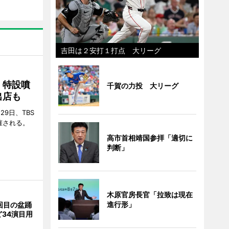
吉田は２安打１打点 大リーグ
 特設噴
千賀の力投 大リーグ
出店も
29日、TBS
催される。
高市首相靖国参拝「適切に
判断」
木原官房長官「拉致は現在
進行形」
回目の盆踊
34演目用