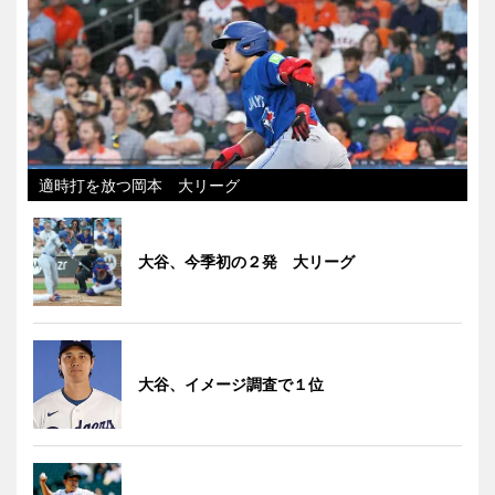
適時打を放つ岡本 大リーグ
大谷、今季初の２発 大リーグ
大谷、イメージ調査で１位