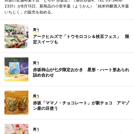
赤坂の老舗和菓子店「とらや 赤坂店」（港区赤坂4、TEL 03-3408-
2331）が8月15日、新商品の小形羊羹（ようかん）「純米吟醸酒入羊羹
いちじく」の販売を始める。
買う
アークヒルズで「トウモロコシ＆枝豆フェス」 限
定スイーツも
買う
赤坂柿山が七夕限定おかき 星形・ハート形あられ
詰め合わせ
買う
赤坂「ママノ・チョコレート」が新チョコ アマゾ
ン産の豆使う
買う