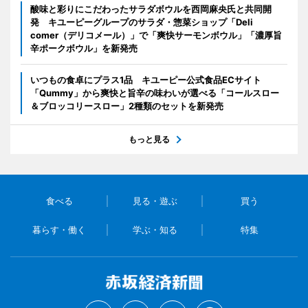
酸味と彩りにこだわったサラダボウルを西岡麻央氏と共同開
発 キユーピーグループのサラダ・惣菜ショップ「Deli
comer（デリコメール）」で「爽快サーモンボウル」「濃厚旨
辛ポークボウル」を新発売
いつもの食卓にプラス1品 キユーピー公式食品ECサイト
「Qummy」から爽快と旨辛の味わいが選べる「コールスロー
＆ブロッコリースロー」2種類のセットを新発売
もっと見る
食べる
見る・遊ぶ
買う
暮らす・働く
学ぶ・知る
特集