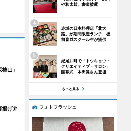
や和太鼓、書道披露
赤坂の日本料理店「北大
路」が期間限定ランチ 板
前育成スクール生が提供
紀尾井町で「トウキョウ・
クリエイティブ・サロン」
坂柿山」
開幕式 本田翼さん登壇
もっと見る
フォトフラッシュ
唐揚げ弁