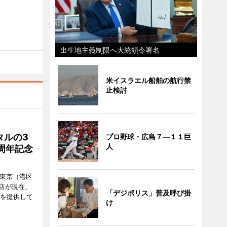
出生地主義制限へ大統領令署名
米イスラエル船舶の航行禁
止検討
タルの3
プロ野球・広島７―１１巨
人
周年記念
ル東京（港区
飲食店が現在、
「デジポリス」普及呼び掛
ーを提供して
け