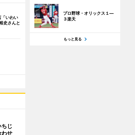
プロ野球・オリックス１―
店「いわい
３楽天
裕史さんと
もっと見る
いちじ
合わせ