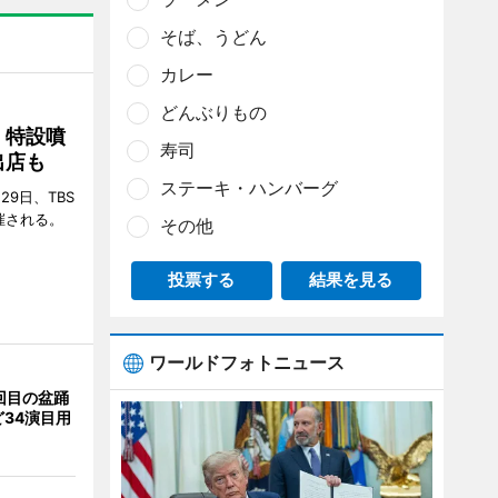
そば、うどん
カレー
どんぶりもの
 特設噴
寿司
出店も
ステーキ・ハンバーグ
29日、TBS
催される。
その他
投票する
結果を見る
ワールドフォトニュース
回目の盆踊
34演目用