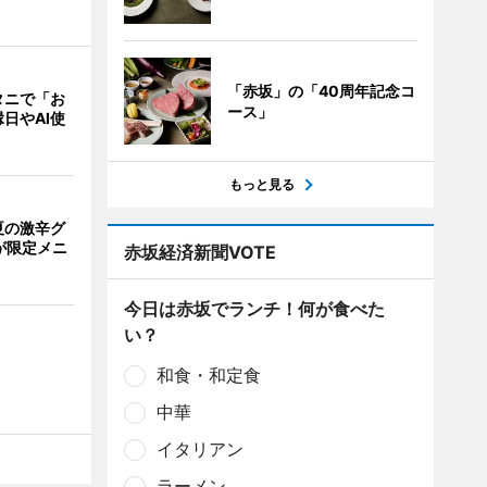
「赤坂」の「40周年記念コ
タニで「お
ース」
日やAI使
もっと見る
夏の激辛グ
が限定メニ
赤坂経済新聞VOTE
今日は赤坂でランチ！何が食べた
い？
和食・和定食
中華
イタリアン
ラーメン