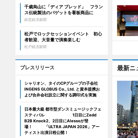
千歳烏山に「ディア ブレッド」 フラン
ス伝統製法のバゲットを看板商品に
経堂経済新聞
松戸でロックセッションイベント 初心
者歓迎、大音量で演奏楽しむ
松戸経済新聞
プレスリリース
最新ニ
シャリオン、タイのCPグループの子会社
INGENS GLOBUS Co., Ltd. と資本提携お
よび合弁会社設立に関する調印式を実施
日本最大級 都市型ダンスミュージックフェ
スティバル 1日目にZedd
B2B Knock2、2日目にAlessoが登
場！ 「ULTRA JAPAN 2026」アー
ティスト出演日程公開！