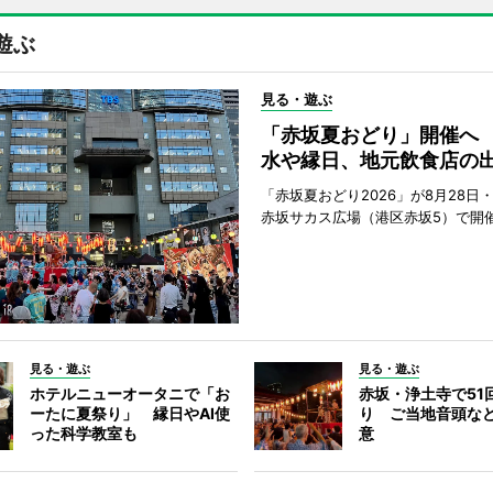
遊ぶ
見る・遊ぶ
「赤坂夏おどり」開催へ
水や縁日、地元飲食店の
「赤坂夏おどり2026」が8月28日・
赤坂サカス広場（港区赤坂5）で開
見る・遊ぶ
見る・遊ぶ
ホテルニューオータニで「お
赤坂・浄土寺で51
ーたに夏祭り」 縁日やAI使
り ご当地音頭など
った科学教室も
意