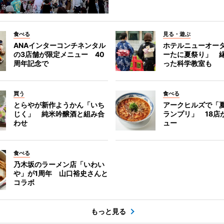
食べる
見る・遊ぶ
ANAインターコンチネンタル
ホテルニューオー
の3店舗が限定メニュー 40
ーたに夏祭り」 縁
周年記念で
った科学教室も
買う
食べる
とらやが新作ようかん「いち
アークヒルズで「
じく」 純米吟醸酒と組み合
ランプリ」 18店
わせ
ュー
食べる
乃木坂のラーメン店「いわい
や」が1周年 山口裕史さんと
コラボ
もっと見る