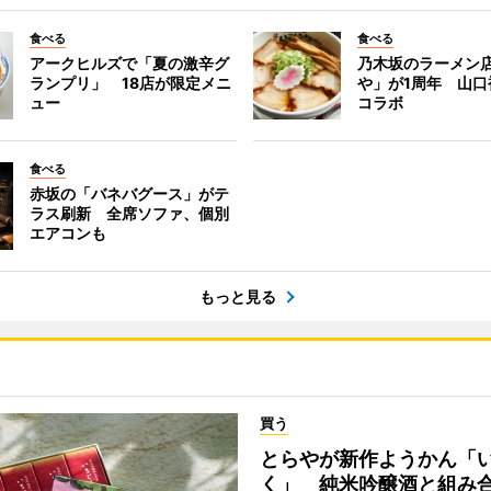
食べる
食べる
アークヒルズで「夏の激辛グ
乃木坂のラーメン
ランプリ」 18店が限定メニ
や」が1周年 山口
ュー
コラボ
食べる
赤坂の「バネバグース」がテ
ラス刷新 全席ソファ、個別
エアコンも
もっと見る
買う
とらやが新作ようかん「
く」 純米吟醸酒と組み