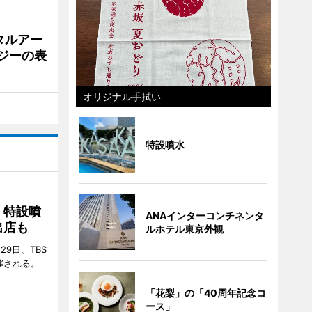
タルアー
ジーの表
オリジナル手拭い
特設噴水
 特設噴
ANAインターコンチネンタ
出店も
ルホテル東京外観
29日、TBS
催される。
「花梨」の「40周年記念コ
ース」