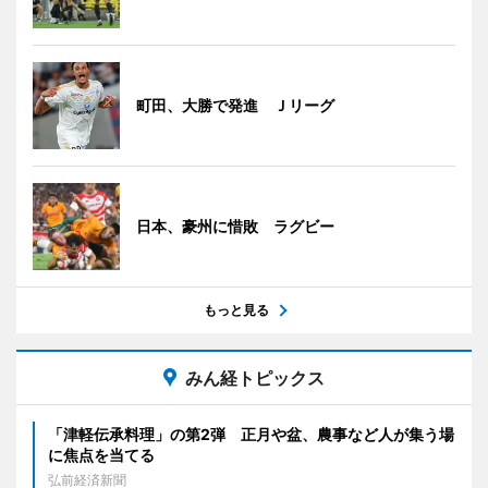
町田、大勝で発進 Ｊリーグ
日本、豪州に惜敗 ラグビー
もっと見る
みん経トピックス
「津軽伝承料理」の第2弾 正月や盆、農事など人が集う場
に焦点を当てる
弘前経済新聞