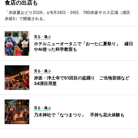
食店の出店も
「赤坂夏おどり2026」が8月28日・29日、TBS赤坂サカス広場（港区
赤坂5）で開催される。
見る・遊ぶ
ホテルニューオータニで「おーたに夏祭り」 縁日
やAI使った科学教室も
見る・遊ぶ
赤坂・浄土寺で51回目の盆踊り ご当地音頭など
34演目用意
見る・遊ぶ
乃木神社で「なつまつり」 手持ち花火体験も