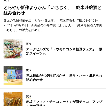
とらやが新作ようかん「いちじく」 純米吟醸酒と
組み合わせ
赤坂の老舗和菓子店「とらや 赤坂店」（港区赤坂4、TEL 03-3408-
2331）が8月15日、新商品の小形羊羹（ようかん）「純米吟醸酒入羊羹
いちじく」の販売を始める。
買う
アークヒルズで「トウモロコシ＆枝豆フェス」 限
定スイーツも
買う
赤坂柿山が七夕限定おかき 星形・ハート形あられ
詰め合わせ
買う
赤坂「ママノ・チョコレート」が新チョコ アマゾ
ン産の豆使う