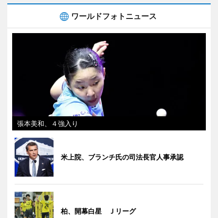
ワールドフォトニュース
張本美和、４強入り
米上院、ブランチ氏の司法長官人事承認
柏、開幕白星 Ｊリーグ