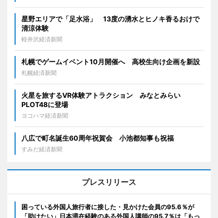
星野エリアで「足水浴」 13度の湧水とヒノキ香るおけで
清涼体験
軽井沢経済新聞
札幌でゲームイベント10月開催へ 高校生向け企画を新設
札幌経済新聞
火星を旅するVR体験アトラクション みなとみらい
PLOT48に登場
ヨコハマ経済新聞
八広で町名誕生60周年祝賀会 小池都知事も祝福
すみだ経済新聞
プレスリリース
困っている外国人旅行者に接した・見かけた会員の95.6％が
「助けたい」日本滞在経験のある外国人講師の95.7％は「もっ