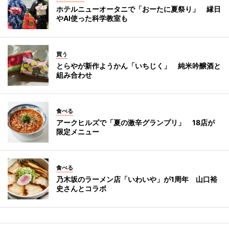
ホテルニューオータニで「おーたに夏祭り」 縁日
やAI使った科学教室も
買う
とらやが新作ようかん「いちじく」 純米吟醸酒と
組み合わせ
食べる
アークヒルズで「夏の激辛グランプリ」 18店が
限定メニュー
食べる
乃木坂のラーメン店「いわいや」が1周年 山口裕
史さんとコラボ