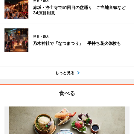
見る・遊ぶ
赤坂・浄土寺で51回目の盆踊り ご当地音頭など
34演目用意
見る・遊ぶ
乃木神社で「なつまつり」 手持ち花火体験も
もっと見る
食べる