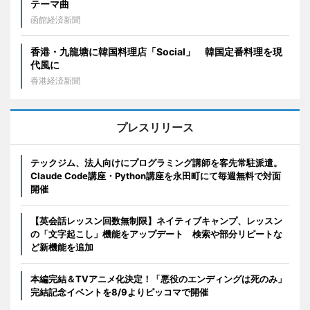
テーマ曲
函館経済新聞
香港・九龍塘に韓国料理店「Social」 韓国定番料理を現
代風に
香港経済新聞
プレスリリース
テックジム、法人向けにプログラミング講師を客先常駐派遣。
Claude Code講座・Python講座を永田町にて毎週無料で対面
開催
【英会話レッスン回数無制限】ネイティブキャンプ、レッスン
の「文字起こし」機能をアップデート 検索や部分リピートな
ど新機能を追加
本編完結＆TVアニメ化決定！「悪役のエンディングは死のみ」
完結記念イベントを8/9よりピッコマで開催