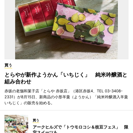
買う
とらやが新作ようかん「いちじく」 純米吟醸酒と
組み合わせ
赤坂の老舗和菓子店「とらや 赤坂店」（港区赤坂4、TEL 03-3408-
2331）が8月15日、新商品の小形羊羹（ようかん）「純米吟醸酒入羊羹
いちじく」の販売を始める。
買う
アークヒルズで「トウモロコシ＆枝豆フェス」 限
定スイーツも