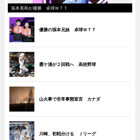
張本美和が優勝 卓球ＷＴＴ
優勝の張本兄妹 卓球ＷＴＴ
霞ケ浦が２回戦へ 高校野球
山火事で非常事態宣言 カナダ
川崎、初戦分ける Ｊリーグ