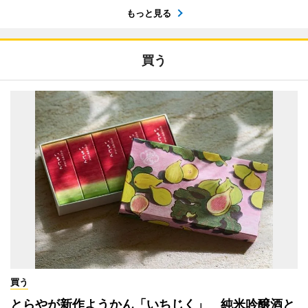
もっと見る
買う
買う
とらやが新作ようかん「いちじく」 純米吟醸酒と