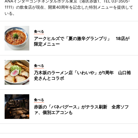
ANAインターコンチネンタルホテル東京（港区赤坂1、TEL 03-3505-
1111）の飲食店が現在、開業40周年を記念した特別メニューを提供して
いる。
食べる
アークヒルズで「夏の激辛グランプリ」 18店が
限定メニュー
食べる
乃木坂のラーメン店「いわいや」が1周年 山口裕
史さんとコラボ
食べる
赤坂の「バネバグース」がテラス刷新 全席ソフ
ァ、個別エアコンも