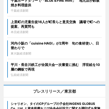
千葉ポートタワーで「BLUE＆FIRE mini」 地元店が鉄板
焼き料理提供
千葉経済新聞
上里町の児童生徒16人が町長らと意見交換 議場で町への
提案、再質問も
本庄経済新聞
河内小阪の「cuisine HAGI」が2周年 旬の食材使い、日
替わりで
東大阪経済新聞
平川・長谷川鉄工が全国大会一次審査に挑む 浮世絵を10
層の鋼板で再現
弘前経済新聞
プレスリリース／東京都
シャリオン、タイのCPグループの子会社INGENS GLOBUS
Co., Ltd. と資本提携および合弁会社設立に関する調印式を実施