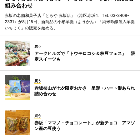
組み合わせ
赤坂の老舗和菓子店「とらや 赤坂店」（港区赤坂4、TEL 03-3408-
2331）が8月15日、新商品の小形羊羹（ようかん）「純米吟醸酒入羊羹
いちじく」の販売を始める。
買う
アークヒルズで「トウモロコシ＆枝豆フェス」 限
定スイーツも
買う
赤坂柿山が七夕限定おかき 星形・ハート形あられ
詰め合わせ
買う
赤坂「ママノ・チョコレート」が新チョコ アマゾ
ン産の豆使う