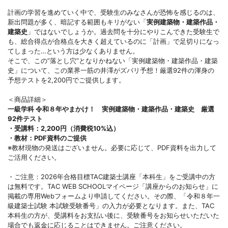
計画の学習を進めていく中で、受験生のみなさんが恐怖を感じるのは、
新出問題が多く、暗記する範囲もキリがない「
実例建築物・建築作品・
建築史
」ではないでしょうか。過去問を十分にやりこんできた受験生で
も、総合得点が合格点を大きく超えているのに「計画」で足切りになっ
てしまった…という方は少なくありません。
そこで、この”落とし穴”となりかねない「実例建築物・建築作品・建築
史」について、この業界一筋の井澤がズバリ予想！厳選92件の渾身の
予想テストを2,200円でご提供します。
＜商品詳細＞
一級学科 令和８年やまかけ！ 実例建築物・建築作品・建築史 厳選
92件テスト
・受講料：
2,200円（消費税10%込）
・教材：
PDF資料のご提供
※教材現物の発送はございません。必要に応じて、PDF資料を出力して
ご活用ください。
・ご注意：2026年合格目標TAC建築士講座「本科生」をご受講中の方
は無料です。TAC WEB SCHOOLマイページ「講座からのお知らせ」に
掲載の専用Webフォームより申請してください。その際、「令和８年一
級建築士試験 本試験受験番号」の入力が必要となります。また、TAC
本科生の方が、受講料をお支払い後に、受験番号をお知らせいただいた
場合でも返金に応じることはできません。ご注意ください。