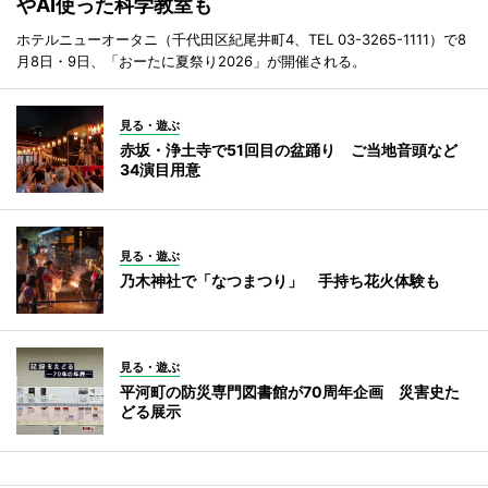
やAI使った科学教室も
ホテルニューオータニ（千代田区紀尾井町4、TEL 03-3265-1111）で8
月8日・9日、「おーたに夏祭り2026」が開催される。
見る・遊ぶ
赤坂・浄土寺で51回目の盆踊り ご当地音頭など
34演目用意
見る・遊ぶ
乃木神社で「なつまつり」 手持ち花火体験も
見る・遊ぶ
平河町の防災専門図書館が70周年企画 災害史た
どる展示